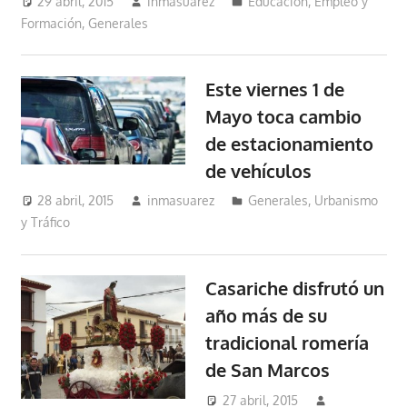
29 abril, 2015
inmasuarez
Educación, Empleo y
Formación
,
Generales
Este viernes 1 de
Mayo toca cambio
de estacionamiento
de vehículos
28 abril, 2015
inmasuarez
Generales
,
Urbanismo
y Tráfico
Casariche disfrutó un
año más de su
tradicional romería
de San Marcos
27 abril, 2015