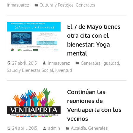
inmasuarez
Cultura y Festejos
,
Generales
El 7 de Mayo tienes
otra cita con el
bienestar: Yoga
mental
27 abril, 2015
inmasuarez
Generales
,
Igualdad,
Salud y Bienestar Social
,
Juventud
Continúan las
reuniones de
Ventiaperta con los
vecinos
24 abril, 2015
admin
Alcaldía
,
Generales