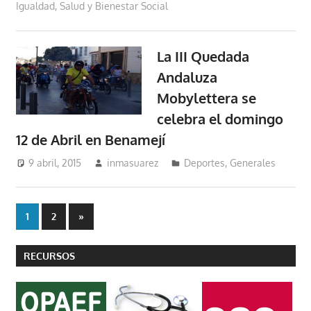
Igualdad, Salud y Bienestar Social
La III Quedada
Andaluza
Mobylettera se
celebra el domingo
12 de Abril en Benamejí
9 abril, 2015
inmasuarez
Deportes
,
Generales
Paginación
Entradas
1
2
»
siguientes
de
RECURSOS
entradas