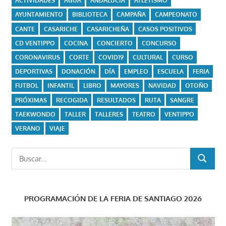
ACTIVIDADES
AGUA
ANDALUCÍA
ATLETISMO
AYUNTAMIENTO
BIBLIOTECA
CAMPAÑA
CAMPEONATO
CANTE
CASARICHE
CASARICHEÑA
CASOS POSITIVOS
CD VENTIPPO
COCINA
CONCIERTO
CONCURSO
CORONAVIRUS
CORTE
COVID19
CULTURAL
CURSO
DEPORTIVAS
DONACIÓN
DÍA
EMPLEO
ESCUELA
FERIA
FUTBOL
INFANTIL
LIBRO
MAYORES
NAVIDAD
OTOÑO
PRÓXIMAS
RECOGIDA
RESULTADOS
RUTA
SANGRE
TAEKWONDO
TALLER
TALLERES
TEATRO
VENTIPPO
VERANO
VIAJE
Buscar:
BUSCAR
PROGRAMACIÓN DE LA FERIA DE SANTIAGO 2026