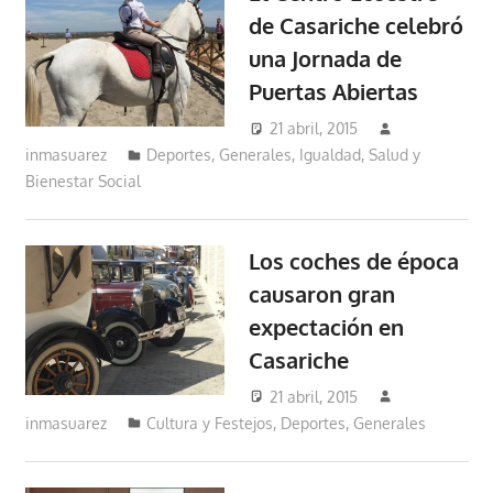
de Casariche celebró
una Jornada de
Puertas Abiertas
21 abril, 2015
inmasuarez
Deportes
,
Generales
,
Igualdad, Salud y
Bienestar Social
Los coches de época
causaron gran
expectación en
Casariche
21 abril, 2015
inmasuarez
Cultura y Festejos
,
Deportes
,
Generales