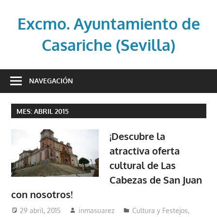
Saltar
al
Excmo. Ayuntamiento de
contenido
Casariche (Sevilla)
Web
oficial
NAVEGACIÓN
del
Ayuntamiento
MES:
ABRIL 2015
de
Casariche
¡Descubre la
(Sevilla)
atractiva oferta
cultural de Las
Cabezas de San Juan
con nosotros!
29 abril, 2015
inmasuarez
Cultura y Festejos
,