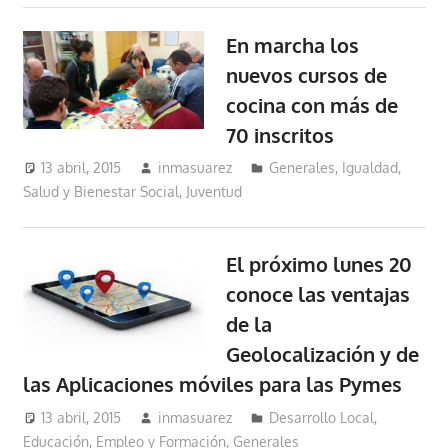
En marcha los
nuevos cursos de
cocina con más de
70 inscritos
13 abril, 2015
inmasuarez
Generales
,
Igualdad,
Salud y Bienestar Social
,
Juventud
El próximo lunes 20
conoce las ventajas
de la
Geolocalización y de
las Aplicaciones móviles para las Pymes
13 abril, 2015
inmasuarez
Desarrollo Local
,
Educación, Empleo y Formación
,
Generales