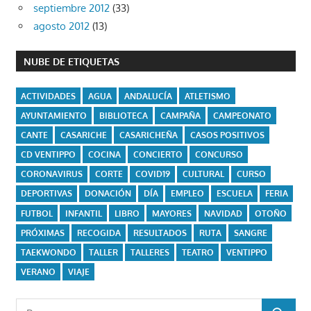
septiembre 2012
(33)
agosto 2012
(13)
NUBE DE ETIQUETAS
ACTIVIDADES
AGUA
ANDALUCÍA
ATLETISMO
AYUNTAMIENTO
BIBLIOTECA
CAMPAÑA
CAMPEONATO
CANTE
CASARICHE
CASARICHEÑA
CASOS POSITIVOS
CD VENTIPPO
COCINA
CONCIERTO
CONCURSO
CORONAVIRUS
CORTE
COVID19
CULTURAL
CURSO
DEPORTIVAS
DONACIÓN
DÍA
EMPLEO
ESCUELA
FERIA
FUTBOL
INFANTIL
LIBRO
MAYORES
NAVIDAD
OTOÑO
PRÓXIMAS
RECOGIDA
RESULTADOS
RUTA
SANGRE
TAEKWONDO
TALLER
TALLERES
TEATRO
VENTIPPO
VERANO
VIAJE
Buscar: