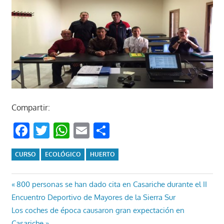
Compartir:
Facebook
Twitter
WhatsApp
Email
Compartir
CURSO
ECOLÓGICO
HUERTO
Navegación
Entrada
800 personas se han dado cita en Casariche durante el II
anterior:
Encuentro Deportivo de Mayores de la Sierra Sur
de
Entrada
Los coches de época causaron gran expectación en
siguiente:
Casariche