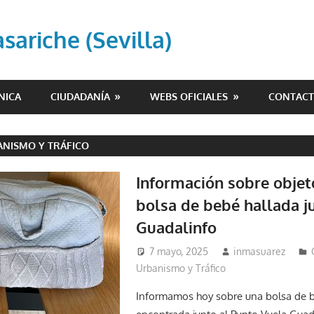
ariche (Sevilla)
NICA
CIUDADANÍA
WEBS OFICIALES
CONTAC
ANISMO Y TRÁFICO
Información sobre objet
bolsa de bebé hallada j
Guadalinfo
7 mayo, 2025
inmasuarez
Urbanismo y Tráfico
Informamos hoy sobre una bolsa de b