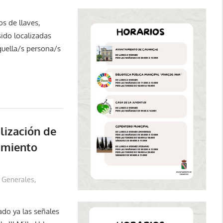
s de llaves,
sido localizadas
quella/s persona/s
lización de
amiento
Generales
,
ado ya las señales