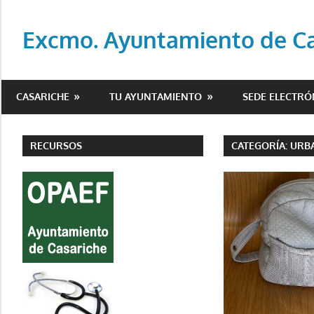
Saltar
al
Excmo. Ayuntamiento de Cas
contenido
Web
oficial
CASARICHE
TU AYUNTAMIENTO
SEDE ELECTRÓ
del
Ayuntamiento
de
RECURSOS
CATEGORÍA:
URB
Casariche
(Sevilla)