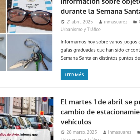
Información sobre objet
durante la Semana Sant
21 abril, 2025
inmasuarez
Urbanismo y Tráfico
Informamos hoy sobre varios juegos d
gafas graduadas que han sido encont
Semana Santa en distintos puntos de 
LEER MÁS
El martes 1 de abril se 
cambio de estacionamie
vehículos
28 marzo, 2025
inmasuarez
Urbanismo y Tráfico