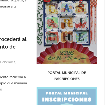
alinfo. Aquella/s
igirse a la
rocederá al
nto de
Generales
,
PORTAL MUNICIPAL DE
iento recuerda a
INSCRIPCIONES
icipio que mañana
io