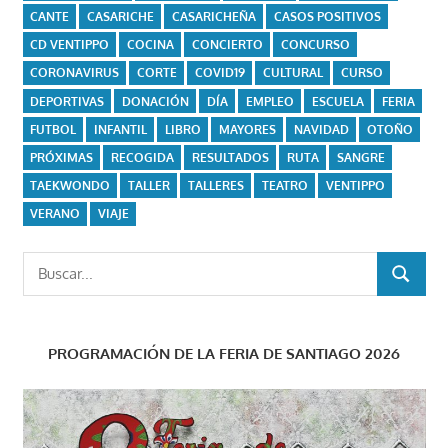
CANTE
CASARICHE
CASARICHEÑA
CASOS POSITIVOS
CD VENTIPPO
COCINA
CONCIERTO
CONCURSO
CORONAVIRUS
CORTE
COVID19
CULTURAL
CURSO
DEPORTIVAS
DONACIÓN
DÍA
EMPLEO
ESCUELA
FERIA
FUTBOL
INFANTIL
LIBRO
MAYORES
NAVIDAD
OTOÑO
PRÓXIMAS
RECOGIDA
RESULTADOS
RUTA
SANGRE
TAEKWONDO
TALLER
TALLERES
TEATRO
VENTIPPO
VERANO
VIAJE
Buscar:
BUSCAR
PROGRAMACIÓN DE LA FERIA DE SANTIAGO 2026