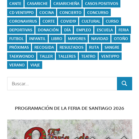
CANTE
CASARICHE
CASARICHEÑA
CASOS POSITIVOS
CD VENTIPPO
COCINA
CONCIERTO
CONCURSO
CORONAVIRUS
CORTE
COVID19
CULTURAL
CURSO
DEPORTIVAS
DONACIÓN
DÍA
EMPLEO
ESCUELA
FERIA
FUTBOL
INFANTIL
LIBRO
MAYORES
NAVIDAD
OTOÑO
PRÓXIMAS
RECOGIDA
RESULTADOS
RUTA
SANGRE
TAEKWONDO
TALLER
TALLERES
TEATRO
VENTIPPO
VERANO
VIAJE
Buscar:
BUSCAR
PROGRAMACIÓN DE LA FERIA DE SANTIAGO 2026