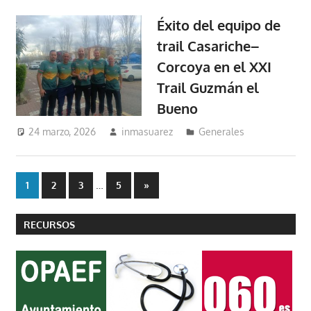
Éxito del equipo de
trail Casariche–
Corcoya en el XXI
Trail Guzmán el
Bueno
24 marzo, 2026
inmasuarez
Generales
Paginación
…
Entradas
1
2
3
5
»
siguientes
de
RECURSOS
entradas