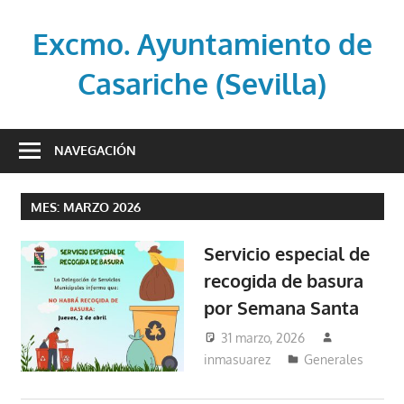
Saltar
al
Excmo. Ayuntamiento de
contenido
Casariche (Sevilla)
Web
oficial
NAVEGACIÓN
del
Ayuntamiento
MES:
MARZO 2026
de
Casariche
Servicio especial de
(Sevilla)
recogida de basura
por Semana Santa
31 marzo, 2026
inmasuarez
Generales