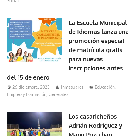
Social
La Escuela Municipal
de Idiomas lanza una
promoción especial
de matrícula gratis
para nuevas
inscripciones antes
del 15 de enero
26 diciembre, 2023
inmasuarez
Educación,
Empleo y Formación
,
Generales
Los casaricheños
Adrián Rodríguez y
Manu Pozo han