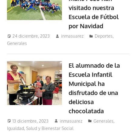
visitado nuestra
Escuela de Fútbol
por Navidad
24 diciembre, 2023
inmasuarez
Deportes
,
Generales
El alumnado de la
Escuela Infantil
Municipal ha
disfrutado de una
deliciosa
chocolatada
13 diciembre, 2023
inmasuarez
Generales
,
Igualdad, Salud y Bienestar Social