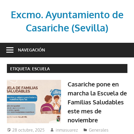
Saltar
al
Excmo. Ayuntamiento de
contenido
Casariche (Sevilla)
Web
oficial
NAVEGACIÓN
del
Ayuntamiento
ETIQUETA:
ESCUELA
de
Casariche
Casariche pone en
(Sevilla)
marcha la Escuela de
Familias Saludables
este mes de
noviembre
28 octubre, 2025
inmasuarez
Generales