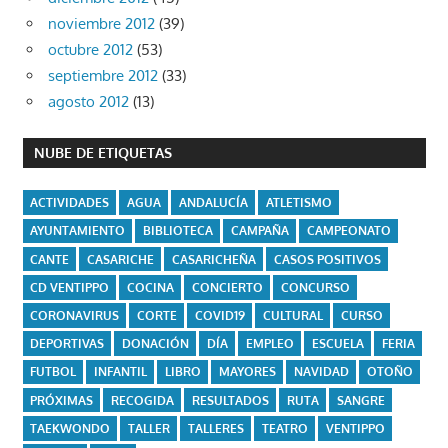
noviembre 2012
(39)
octubre 2012
(53)
septiembre 2012
(33)
agosto 2012
(13)
NUBE DE ETIQUETAS
ACTIVIDADES
AGUA
ANDALUCÍA
ATLETISMO
AYUNTAMIENTO
BIBLIOTECA
CAMPAÑA
CAMPEONATO
CANTE
CASARICHE
CASARICHEÑA
CASOS POSITIVOS
CD VENTIPPO
COCINA
CONCIERTO
CONCURSO
CORONAVIRUS
CORTE
COVID19
CULTURAL
CURSO
DEPORTIVAS
DONACIÓN
DÍA
EMPLEO
ESCUELA
FERIA
FUTBOL
INFANTIL
LIBRO
MAYORES
NAVIDAD
OTOÑO
PRÓXIMAS
RECOGIDA
RESULTADOS
RUTA
SANGRE
TAEKWONDO
TALLER
TALLERES
TEATRO
VENTIPPO