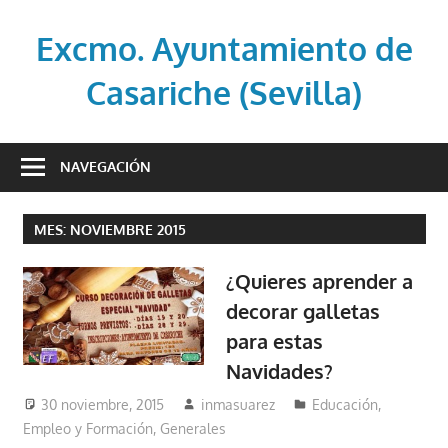
Saltar
al
Excmo. Ayuntamiento de
contenido
Casariche (Sevilla)
Web
oficial
NAVEGACIÓN
del
Ayuntamiento
MES:
NOVIEMBRE 2015
de
Casariche
¿Quieres aprender a
(Sevilla)
decorar galletas
para estas
Navidades?
30 noviembre, 2015
inmasuarez
Educación,
Empleo y Formación
,
Generales