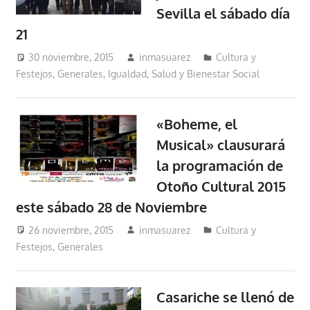
Sevilla el sábado día
21
30 noviembre, 2015
inmasuarez
Cultura y
Festejos
,
Generales
,
Igualdad, Salud y Bienestar Social
«Boheme, el
Musical» clausurará
la programación de
Otoño Cultural 2015
este sábado 28 de Noviembre
26 noviembre, 2015
inmasuarez
Cultura y
Festejos
,
Generales
Casariche se llenó de