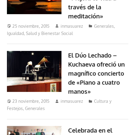
través de la
meditación»
25 noviembre, 2015
inmasuarez
Generales
,
Igualdad, Salud y Bienestar Social
El Dúo Lechado –
Kuchaeva ofreció un
magnífico concierto
de «Piano a cuatro
manos»
23 noviembre, 2015
inmasuarez
Cultura y
Festejos
,
Generales
Celebrada en el