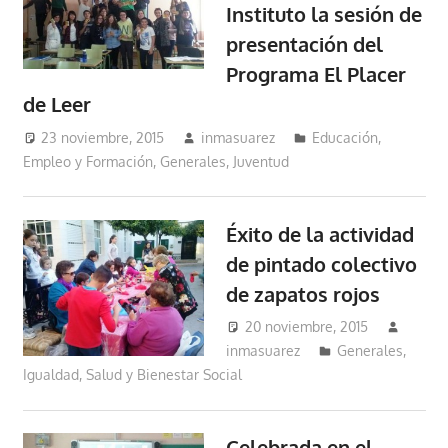
Instituto la sesión de
presentación del
Programa El Placer
de Leer
23 noviembre, 2015
inmasuarez
Educación,
Empleo y Formación
,
Generales
,
Juventud
Éxito de la actividad
de pintado colectivo
de zapatos rojos
20 noviembre, 2015
inmasuarez
Generales
,
Igualdad, Salud y Bienestar Social
Celebrada en el