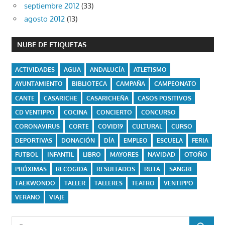
septiembre 2012
(33)
agosto 2012
(13)
NUBE DE ETIQUETAS
ACTIVIDADES
AGUA
ANDALUCÍA
ATLETISMO
AYUNTAMIENTO
BIBLIOTECA
CAMPAÑA
CAMPEONATO
CANTE
CASARICHE
CASARICHEÑA
CASOS POSITIVOS
CD VENTIPPO
COCINA
CONCIERTO
CONCURSO
CORONAVIRUS
CORTE
COVID19
CULTURAL
CURSO
DEPORTIVAS
DONACIÓN
DÍA
EMPLEO
ESCUELA
FERIA
FUTBOL
INFANTIL
LIBRO
MAYORES
NAVIDAD
OTOÑO
PRÓXIMAS
RECOGIDA
RESULTADOS
RUTA
SANGRE
TAEKWONDO
TALLER
TALLERES
TEATRO
VENTIPPO
VERANO
VIAJE
Buscar: