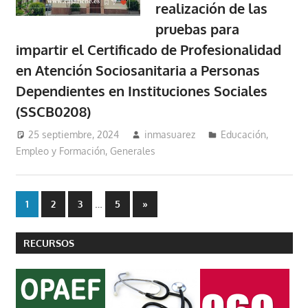
realización de las
pruebas para
impartir el Certificado de Profesionalidad
en Atención Sociosanitaria a Personas
Dependientes en Instituciones Sociales
(SSCB0208)
25 septiembre, 2024
inmasuarez
Educación,
Empleo y Formación
,
Generales
Paginación
…
Entradas
1
2
3
5
»
siguientes
de
RECURSOS
entradas