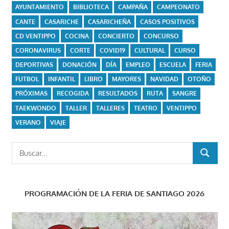
AYUNTAMIENTO
BIBLIOTECA
CAMPAÑA
CAMPEONATO
CANTE
CASARICHE
CASARICHEÑA
CASOS POSITIVOS
CD VENTIPPO
COCINA
CONCIERTO
CONCURSO
CORONAVIRUS
CORTE
COVID19
CULTURAL
CURSO
DEPORTIVAS
DONACIÓN
DÍA
EMPLEO
ESCUELA
FERIA
FUTBOL
INFANTIL
LIBRO
MAYORES
NAVIDAD
OTOÑO
PRÓXIMAS
RECOGIDA
RESULTADOS
RUTA
SANGRE
TAEKWONDO
TALLER
TALLERES
TEATRO
VENTIPPO
VERANO
VIAJE
Buscar:
BUSCAR
PROGRAMACIÓN DE LA FERIA DE SANTIAGO 2026