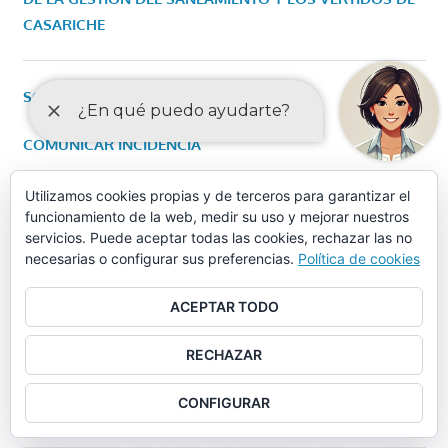
CASARICHE
SOLICITUD DE CITA PREVIA
COMUNICAR INCIDENCIA
VER LA AGENDA
Utilizamos cookies propias y de terceros para garantizar el
funcionamiento de la web, medir su uso y mejorar nuestros
servicios. Puede aceptar todas las cookies, rechazar las no
necesarias o configurar sus preferencias.
Política de cookies
PRESUPUESTO MUNICIPAL 2024
ACEPTAR TODO
EDICTO DE APROBACIÓN INICIAL
RECHAZAR
PRESUPUESTO 2024
CONFIGURAR
EDICTO DE APROBACIÓN DEFINITIVA