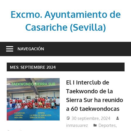
Saltar
al
Excmo. Ayuntamiento de
contenido
Casariche (Sevilla)
Web
oficial
NAVEGACIÓN
del
Ayuntamiento
MES:
SEPTIEMBRE 2024
de
Casariche
El I Interclub de
(Sevilla)
Taekwondo de la
Sierra Sur ha reunido
a 60 taekwondocas
30 septiembre, 2024
inmasuarez
Deportes
,