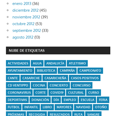
enero 2013
(36)
diciembre 2012
(45)
noviembre 2012
(39)
octubre 2012
(53)
septiembre 2012
(33)
agosto 2012
(13)
NUBE DE ETIQUETAS
ACTIVIDADES
AGUA
ANDALUCÍA
ATLETISMO
AYUNTAMIENTO
BIBLIOTECA
CAMPAÑA
CAMPEONATO
CANTE
CASARICHE
CASARICHEÑA
CASOS POSITIVOS
CD VENTIPPO
COCINA
CONCIERTO
CONCURSO
CORONAVIRUS
CORTE
COVID19
CULTURAL
CURSO
DEPORTIVAS
DONACIÓN
DÍA
EMPLEO
ESCUELA
FERIA
FUTBOL
INFANTIL
LIBRO
MAYORES
NAVIDAD
OTOÑO
PRÓXIMAS
RECOGIDA
RESULTADOS
RUTA
SANGRE