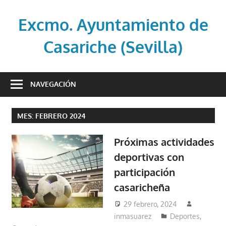
Saltar
al
Excmo. Ayuntamiento de
contenido
Casariche (Sevilla)
Web
oficial
NAVEGACIÓN
del
Ayuntamiento
MES:
FEBRERO 2024
de
Casariche
Próximas actividades
(Sevilla)
deportivas con
participación
casaricheña
29 febrero, 2024
inmasuarez
Deportes
,