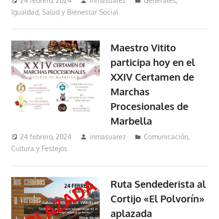
24 febrero, 2024
inmasuarez
Generales
,
Igualdad, Salud y Bienestar Social
Maestro Vitito
participa hoy en el
XXIV Certamen de
Marchas
Procesionales de
Marbella
24 febrero, 2024
inmasuarez
Comunicación
,
Cultura y Festejos
Ruta Sendederista al
Cortijo «El Polvorín»
aplazada