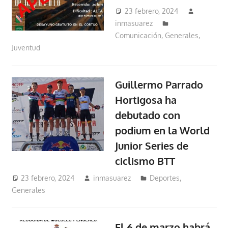
23 febrero, 2024
inmasuarez
Comunicación
,
Generales
,
Juventud
Guillermo Parrado
Hortigosa ha
debutado con
podium en la World
Junior Series de
ciclismo BTT
23 febrero, 2024
inmasuarez
Deportes
,
Generales
El 6 de marzo habrá