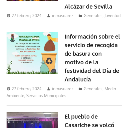
Alcázar de Sevilla
27 febrero, 2024
inmasuarez
Generales
,
Juventud
Información sobre el
servicio de recogida
de basura con
motivo de la
festividad del Día de
Andalucía
27 febrero, 2024
inmasuarez
Generales
,
Medio
Ambiente
,
Servicios Municipales
El pueblo de
Casariche se volcó