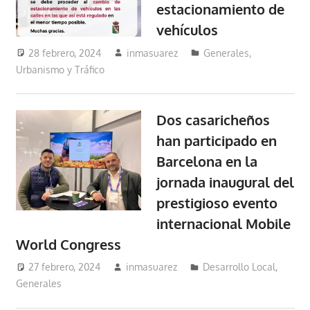
estacionamiento de
vehículos
28 febrero, 2024
inmasuarez
Generales
,
Urbanismo y Tráfico
Dos casaricheños
han participado en
Barcelona en la
jornada inaugural del
prestigioso evento
internacional Mobile
World Congress
27 febrero, 2024
inmasuarez
Desarrollo Local
,
Generales