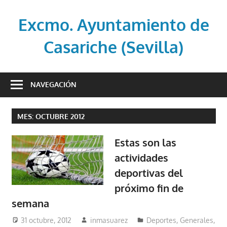
Saltar
al
Excmo. Ayuntamiento de
contenido
Casariche (Sevilla)
Web
oficial
NAVEGACIÓN
del
Ayuntamiento
MES:
OCTUBRE 2012
de
Casariche
Estas son las
(Sevilla)
actividades
deportivas del
próximo fin de
semana
31 octubre, 2012
inmasuarez
Deportes
,
Generales
,