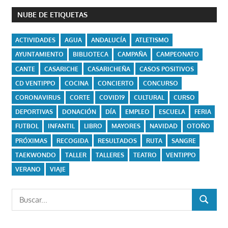
NUBE DE ETIQUETAS
ACTIVIDADES
AGUA
ANDALUCÍA
ATLETISMO
AYUNTAMIENTO
BIBLIOTECA
CAMPAÑA
CAMPEONATO
CANTE
CASARICHE
CASARICHEÑA
CASOS POSITIVOS
CD VENTIPPO
COCINA
CONCIERTO
CONCURSO
CORONAVIRUS
CORTE
COVID19
CULTURAL
CURSO
DEPORTIVAS
DONACIÓN
DÍA
EMPLEO
ESCUELA
FERIA
FUTBOL
INFANTIL
LIBRO
MAYORES
NAVIDAD
OTOÑO
PRÓXIMAS
RECOGIDA
RESULTADOS
RUTA
SANGRE
TAEKWONDO
TALLER
TALLERES
TEATRO
VENTIPPO
VERANO
VIAJE
Buscar:
BUSCAR