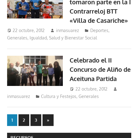
tomaron parte en la I
Contrarreloj BTT
«Villa de Casariche»
22 octubre, 2012
inmasuarez
Deportes
,
Generales
,
Igualdad, Salud y Bienestar Social
Celebrado el II
Concurso de Aliño de
Aceituna Partida
22 octubre, 2012
inmasuarez
Cultura y Festejos
,
Generales
Paginación
Entradas
1
2
3
»
siguientes
de
RECURSOS