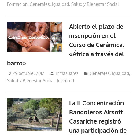
Formación
,
Generales
,
Igualdad, Salud y Bienestar Social
Abierto el plazo de
inscripción en el
Curso de Cerámica:
«África a través del
barro»
29 octubre, 2012
inmasuarez
Generales
,
Igualdad,
Salud y Bienestar Social
,
Juventud
La II Concentración
Bandoleros Airsoft
Casariche registró
una participación de