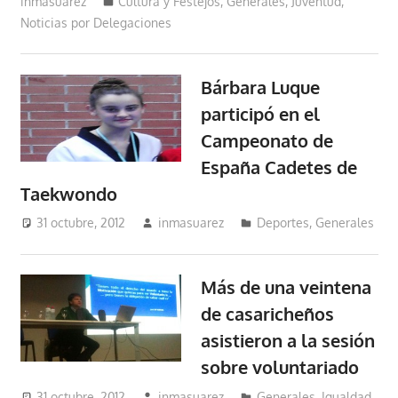
inmasuarez
Cultura y Festejos
,
Generales
,
Juventud
,
Noticias por Delegaciones
Bárbara Luque
participó en el
Campeonato de
España Cadetes de
Taekwondo
31 octubre, 2012
inmasuarez
Deportes
,
Generales
Más de una veintena
de casaricheños
asistieron a la sesión
sobre voluntariado
31 octubre, 2012
inmasuarez
Generales
,
Igualdad,