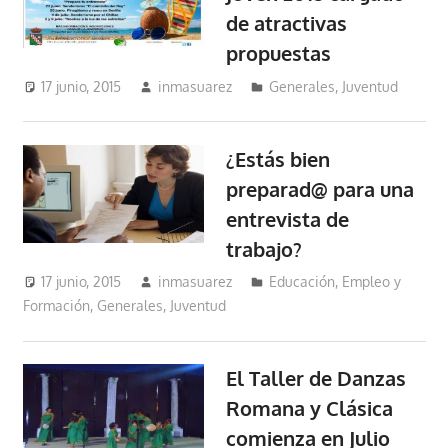
de atractivas
propuestas
17 junio, 2015
inmasuarez
Generales
,
Juventud
¿Estás bien
preparad@ para una
entrevista de
trabajo?
17 junio, 2015
inmasuarez
Educación, Empleo y
Formación
,
Generales
,
Juventud
El Taller de Danzas
Romana y Clásica
comienza en Julio