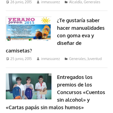
26 junio, 2015
inmasuarez
Alcaldía
,
Generales
¿Te gustaría saber
hacer manualidades
con goma eva y
diseñar de
camisetas?
25 junio, 2015
inmasuarez
Generales
,
Juventud
Entregados los
premios de los
Concursos «Cuentos
sin alcohol» y
«Cartas papás sin malos humos»