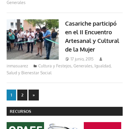
Generales
Casariche participó
en el II Encuentro
Artesanal y Cultural
de la Mujer
17 junio, 2015
inmasuarez
Cultura y Festejos
,
Generales
,
Igualdad,
Salud y Bienestar Social
Paginación
Entradas
1
2
»
siguientes
de
RECURSOS
entradas