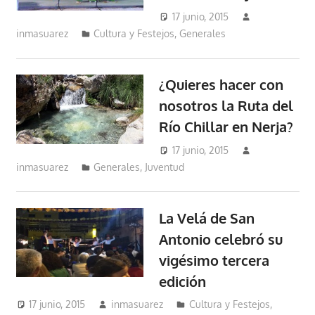
17 junio, 2015
inmasuarez
Cultura y Festejos
,
Generales
¿Quieres hacer con
nosotros la Ruta del
Río Chillar en Nerja?
17 junio, 2015
inmasuarez
Generales
,
Juventud
La Velá de San
Antonio celebró su
vigésimo tercera
edición
17 junio, 2015
inmasuarez
Cultura y Festejos
,