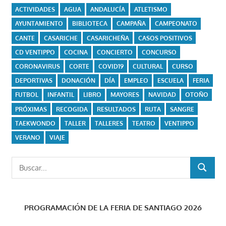
ACTIVIDADES
AGUA
ANDALUCÍA
ATLETISMO
AYUNTAMIENTO
BIBLIOTECA
CAMPAÑA
CAMPEONATO
CANTE
CASARICHE
CASARICHEÑA
CASOS POSITIVOS
CD VENTIPPO
COCINA
CONCIERTO
CONCURSO
CORONAVIRUS
CORTE
COVID19
CULTURAL
CURSO
DEPORTIVAS
DONACIÓN
DÍA
EMPLEO
ESCUELA
FERIA
FUTBOL
INFANTIL
LIBRO
MAYORES
NAVIDAD
OTOÑO
PRÓXIMAS
RECOGIDA
RESULTADOS
RUTA
SANGRE
TAEKWONDO
TALLER
TALLERES
TEATRO
VENTIPPO
VERANO
VIAJE
Buscar:
BUSCAR
PROGRAMACIÓN DE LA FERIA DE SANTIAGO 2026