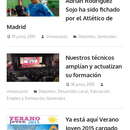
Adrián Rodríguez
Sojo ha sido fichado
por el Atlético de
Madrid
19 junio, 2015
inmasuarez
Deportes
,
Generales
Nuestros técnicos
amplían y actualizan
su formación
18 junio, 2015
inmasuarez
Deportes
,
Desarrollo Local
,
Educación,
Empleo y Formación
,
Generales
Ya está aquí Verano
Joven 2015 cargado