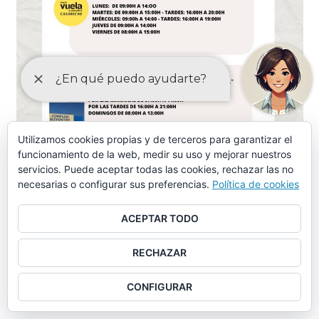
Utilizamos cookies propias y de terceros para garantizar el
funcionamiento de la web, medir su uso y mejorar nuestros
servicios. Puede aceptar todas las cookies, rechazar las no
necesarias o configurar sus preferencias.
Política de cookies
ACEPTAR TODO
ORDENANZAS MAYO-2024
RECHAZAR
Ordenanza piscina municipal, instalaciones deportivas y
CONFIGURAR
otros servicios similares (aprobación provisional)