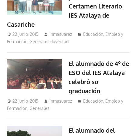
Certamen Literario
IES Atalaya de
Casariche
22 junio, 2015
inmasuarez
Educación, Empleo y
Formación
,
Generales
,
Juventud
El alumnado de 4º de
ESO del IES Atalaya
celebró su
graduación
22 junio, 2015
inmasuarez
Educación, Empleo y
Formación
,
Generales
El alumnado del