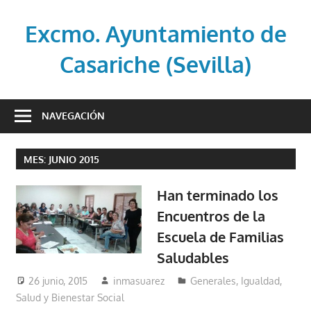
Saltar
al
Excmo. Ayuntamiento de
contenido
Casariche (Sevilla)
Web
oficial
NAVEGACIÓN
del
Ayuntamiento
MES:
JUNIO 2015
de
Casariche
Han terminado los
(Sevilla)
Encuentros de la
Escuela de Familias
Saludables
26 junio, 2015
inmasuarez
Generales
,
Igualdad,
Salud y Bienestar Social