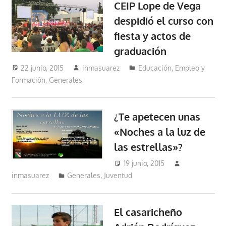
CEIP Lope de Vega
despidió el curso con
fiesta y actos de
graduación
22 junio, 2015
inmasuarez
Educación, Empleo y
Formación
,
Generales
¿Te apetecen unas
«Noches a la luz de
las estrellas»?
19 junio, 2015
inmasuarez
Generales
,
Juventud
El casaricheño