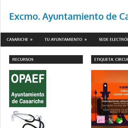
Saltar
al
Excmo. Ayuntamiento de Cas
contenido
Web
oficial
CASARICHE
TU AYUNTAMIENTO
SEDE ELECTRÓ
del
Ayuntamiento
de
RECURSOS
ETIQUETA:
CIRCU
Casariche
(Sevilla)