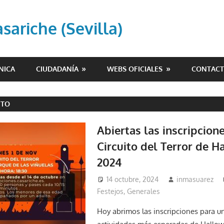
ariche (Sevilla)
NICA
CIUDADANÍA
WEBS OFICIALES
CONTAC
ITO
Abiertas las inscripcione
Circuito del Terror de 
2024
14 octubre, 2024
inmasuarez
Festejos
,
Generales
Hoy abrimos las inscripciones para un