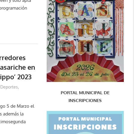
een y sólo apta
 programación
rredores
asariche en
ippo’ 2023
Deportes
,
PORTAL MUNICIPAL DE
INSCRIPCIONES
go 5 de Marzo el
es además la
ecimosegunda