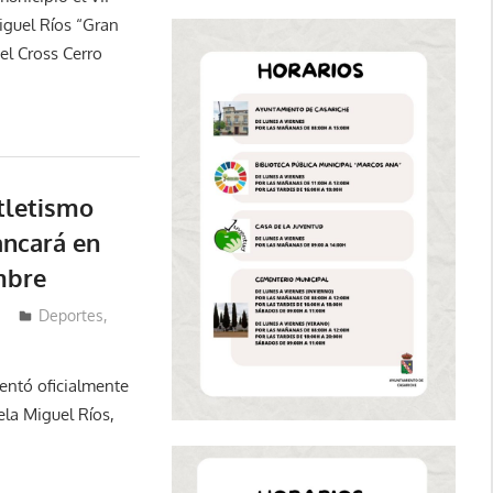
iguel Ríos “Gran
el Cross Cerro
Atletismo
ancará en
mbre
Deportes
,
entó oficialmente
ela Miguel Ríos,