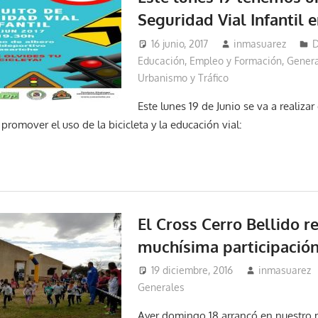
Seguridad Vial Infantil 
16 junio, 2017
inmasuarez
D
Educación, Empleo y Formación
,
Genera
Urbanismo y Tráfico
Este lunes 19 de Junio se va a realiza
romover el uso de la bicicleta y la educación vial:
El Cross Cerro Bellido r
muchísima participación 
19 diciembre, 2016
inmasuarez
Generales
Ayer domingo 18 arrancó en nuestro m