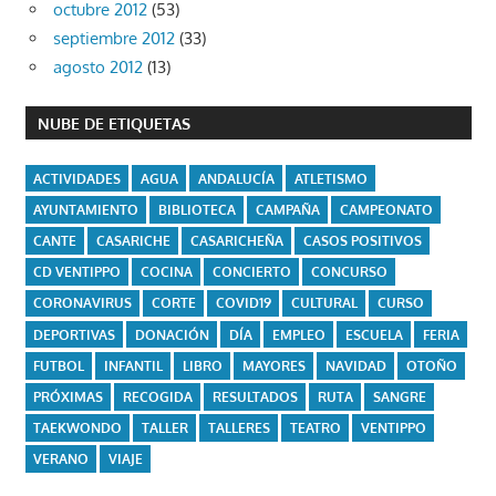
octubre 2012
(53)
septiembre 2012
(33)
agosto 2012
(13)
NUBE DE ETIQUETAS
ACTIVIDADES
AGUA
ANDALUCÍA
ATLETISMO
AYUNTAMIENTO
BIBLIOTECA
CAMPAÑA
CAMPEONATO
CANTE
CASARICHE
CASARICHEÑA
CASOS POSITIVOS
CD VENTIPPO
COCINA
CONCIERTO
CONCURSO
CORONAVIRUS
CORTE
COVID19
CULTURAL
CURSO
DEPORTIVAS
DONACIÓN
DÍA
EMPLEO
ESCUELA
FERIA
FUTBOL
INFANTIL
LIBRO
MAYORES
NAVIDAD
OTOÑO
PRÓXIMAS
RECOGIDA
RESULTADOS
RUTA
SANGRE
TAEKWONDO
TALLER
TALLERES
TEATRO
VENTIPPO
VERANO
VIAJE