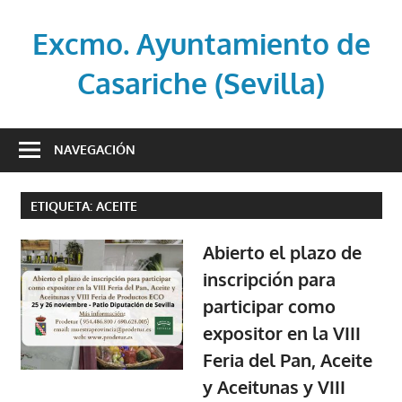
Saltar
al
Excmo. Ayuntamiento de
contenido
Casariche (Sevilla)
Web
oficial
NAVEGACIÓN
del
Ayuntamiento
ETIQUETA:
ACEITE
de
Casariche
Abierto el plazo de
(Sevilla)
inscripción para
participar como
expositor en la VIII
Feria del Pan, Aceite
y Aceitunas y VIII