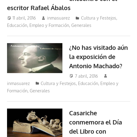
escritor Rafael Ábalos
11 abril, 2016
inmasuarez
Cultura y Festejos
,
Educación, Empleo y Formación
,
Generales
¿No has visitado aún
la exposición de
Antonio Machado?
7 abril, 2016
inmasuarez
Cultura y Festejos
,
Educación, Empleo y
Formación
,
Generales
Casariche
conmemora el Día
del Libro con