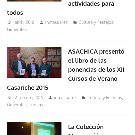
actividades para
todos
1 abril, 2016
inmasuarez
Cultura y Festejos
,
Generales
ASACHICA presentó
el libro de las
ponencias de los XII
Cursos de Verano
Casariche 2015
22 febrero, 2016
inmasuarez
Cultura y Festejos
,
Generales
,
Turismo
La Colección