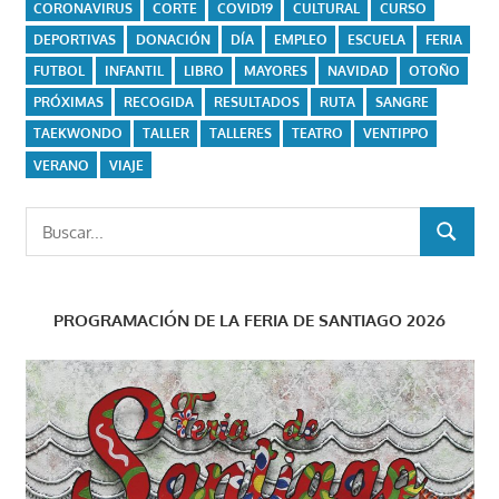
CORONAVIRUS
CORTE
COVID19
CULTURAL
CURSO
DEPORTIVAS
DONACIÓN
DÍA
EMPLEO
ESCUELA
FERIA
FUTBOL
INFANTIL
LIBRO
MAYORES
NAVIDAD
OTOÑO
PRÓXIMAS
RECOGIDA
RESULTADOS
RUTA
SANGRE
TAEKWONDO
TALLER
TALLERES
TEATRO
VENTIPPO
VERANO
VIAJE
Buscar:
BUSCAR
PROGRAMACIÓN DE LA FERIA DE SANTIAGO 2026