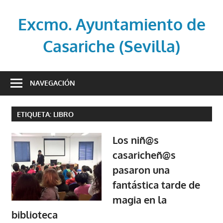
Saltar
al
Excmo. Ayuntamiento de
contenido
Casariche (Sevilla)
Web
oficial
NAVEGACIÓN
del
Ayuntamiento
ETIQUETA:
LIBRO
de
Casariche
Los niñ@s
(Sevilla)
casaricheñ@s
pasaron una
fantástica tarde de
magia en la
biblioteca