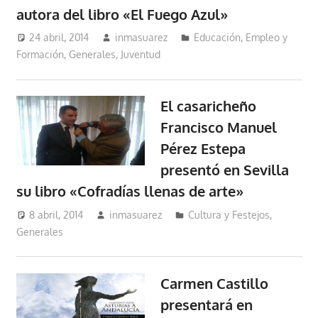
autora del libro «El Fuego Azul»
24 abril, 2014
inmasuarez
Educación, Empleo y
Formación
,
Generales
,
Juventud
El casaricheño
Francisco Manuel
Pérez Estepa
presentó en Sevilla
su libro «Cofradías llenas de arte»
8 abril, 2014
inmasuarez
Cultura y Festejos
,
Generales
Carmen Castillo
presentará en