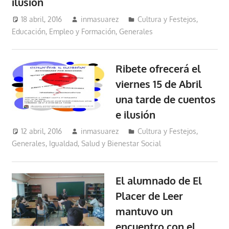
ilusión
18 abril, 2016
inmasuarez
Cultura y Festejos
,
Educación, Empleo y Formación
,
Generales
Ribete ofrecerá el
viernes 15 de Abril
una tarde de cuentos
e ilusión
12 abril, 2016
inmasuarez
Cultura y Festejos
,
Generales
,
Igualdad, Salud y Bienestar Social
El alumnado de El
Placer de Leer
mantuvo un
encuentro con el