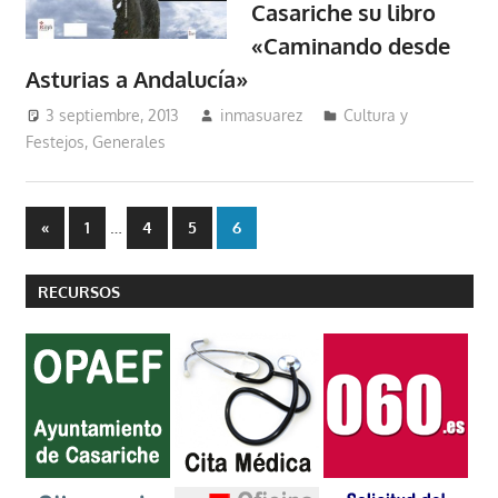
Casariche su libro
«Caminando desde
Asturias a Andalucía»
3 septiembre, 2013
inmasuarez
Cultura y
Festejos
,
Generales
Paginación
Entradas
…
«
1
4
5
6
anteriores
de
RECURSOS
entradas