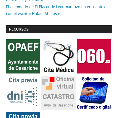
de
Entrada
El alumnado de El Placer de Leer mantuvo un encuentro
entradas
siguiente:
con el escritor Rafael Ábalos
RECURSOS