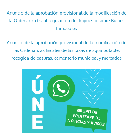
Anuncio de la aprobación provisional de la modificación de
la Ordenanza fiscal reguladora del Impuesto sobre Bienes
Inmuebles
Anuncio de la aprobación provisional de la modificación de
las Ordenanzas fiscales de las tasas de agua potable,
recogida de basuras, cementerio municipal y mercados