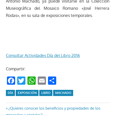
Antonio Machado, ya puede visitarse en la Colección
Museográfica del Mosaico Romano «José Herrera
Rodas», en su sala de exposiciones temporales.
Consultar Actividades Día del Libro 2016
Compartir:
Facebook
Twitter
WhatsApp
Email
Compartir
DÍA
EXPOSICIÓN
LIBRO
MACHADO
Navegación
Entrada
¿Quieres conocer los beneficios y propiedades de los
anterior:
minerales y cristales?