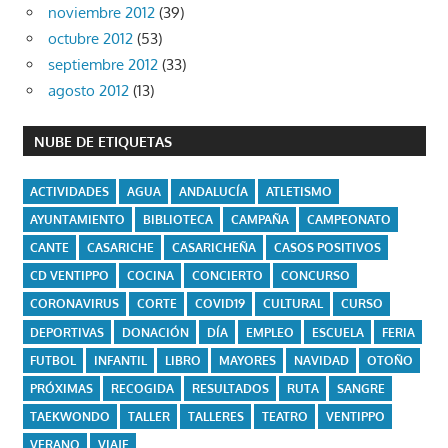
noviembre 2012
(39)
octubre 2012
(53)
septiembre 2012
(33)
agosto 2012
(13)
NUBE DE ETIQUETAS
ACTIVIDADES
AGUA
ANDALUCÍA
ATLETISMO
AYUNTAMIENTO
BIBLIOTECA
CAMPAÑA
CAMPEONATO
CANTE
CASARICHE
CASARICHEÑA
CASOS POSITIVOS
CD VENTIPPO
COCINA
CONCIERTO
CONCURSO
CORONAVIRUS
CORTE
COVID19
CULTURAL
CURSO
DEPORTIVAS
DONACIÓN
DÍA
EMPLEO
ESCUELA
FERIA
FUTBOL
INFANTIL
LIBRO
MAYORES
NAVIDAD
OTOÑO
PRÓXIMAS
RECOGIDA
RESULTADOS
RUTA
SANGRE
TAEKWONDO
TALLER
TALLERES
TEATRO
VENTIPPO
VERANO
VIAJE