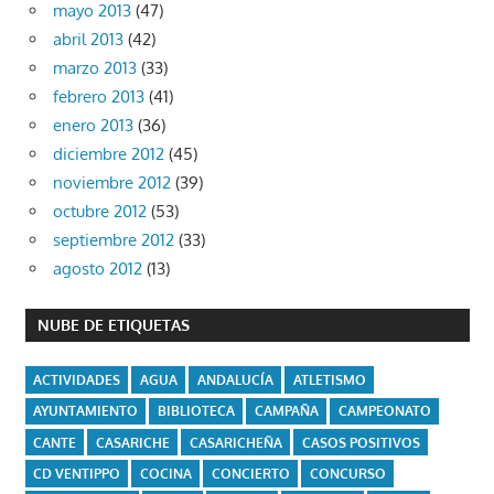
mayo 2013
(47)
abril 2013
(42)
marzo 2013
(33)
febrero 2013
(41)
enero 2013
(36)
diciembre 2012
(45)
noviembre 2012
(39)
octubre 2012
(53)
septiembre 2012
(33)
agosto 2012
(13)
NUBE DE ETIQUETAS
ACTIVIDADES
AGUA
ANDALUCÍA
ATLETISMO
AYUNTAMIENTO
BIBLIOTECA
CAMPAÑA
CAMPEONATO
CANTE
CASARICHE
CASARICHEÑA
CASOS POSITIVOS
CD VENTIPPO
COCINA
CONCIERTO
CONCURSO