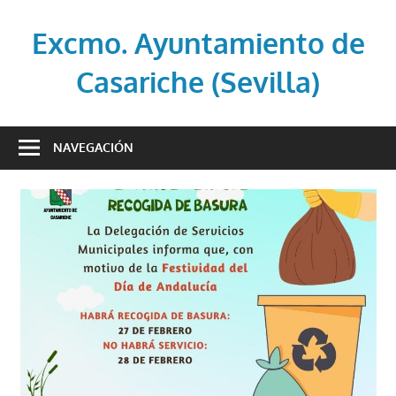
Saltar
al
Excmo. Ayuntamiento de
contenido
Casariche (Sevilla)
Web
oficial
NAVEGACIÓN
del
Ayuntamiento
de
Casariche
(Sevilla)