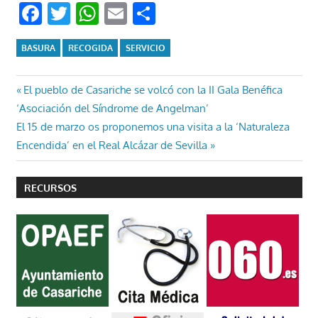
Facebook
Twitter
WhatsApp
Email
Compartir
BASURA
RECOGIDA
SERVICIO
Navegación
Entrada
El pueblo de Casariche se volcó con la II Gala Benéfica
anterior:
‘Asociación del Síndrome de Angelman’
de
Entrada
El 15 de marzo os proponemos una visita a la ‘Naturaleza
entradas
siguiente:
Encendida’ en el Real Alcázar de Sevilla
RECURSOS