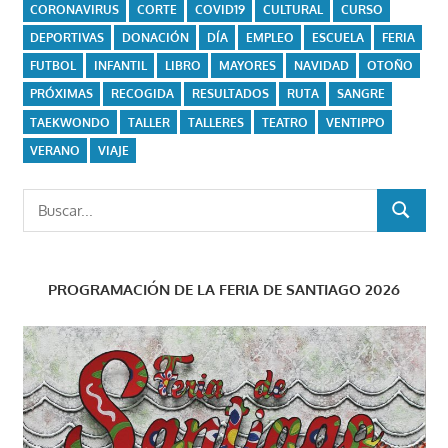
CORONAVIRUS
CORTE
COVID19
CULTURAL
CURSO
DEPORTIVAS
DONACIÓN
DÍA
EMPLEO
ESCUELA
FERIA
FUTBOL
INFANTIL
LIBRO
MAYORES
NAVIDAD
OTOÑO
PRÓXIMAS
RECOGIDA
RESULTADOS
RUTA
SANGRE
TAEKWONDO
TALLER
TALLERES
TEATRO
VENTIPPO
VERANO
VIAJE
Buscar:
BUSCAR
PROGRAMACIÓN DE LA FERIA DE SANTIAGO 2026