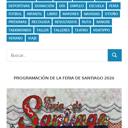
DEPORTIVAS
DONACIÓN
DÍA
EMPLEO
ESCUELA
FERIA
FUTBOL
INFANTIL
LIBRO
MAYORES
NAVIDAD
OTOÑO
PRÓXIMAS
RECOGIDA
RESULTADOS
RUTA
SANGRE
TAEKWONDO
TALLER
TALLERES
TEATRO
VENTIPPO
VERANO
VIAJE
Buscar:
BUSCAR
PROGRAMACIÓN DE LA FERIA DE SANTIAGO 2026