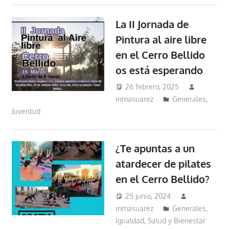
La II Jornada de
Pintura al aire libre
en el Cerro Bellido
os está esperando
26 febrero, 2025
inmasuarez
Generales
,
Juventud
¿Te apuntas a un
atardecer de pilates
en el Cerro Bellido?
25 junio, 2024
inmasuarez
Generales
,
Igualdad, Salud y Bienestar