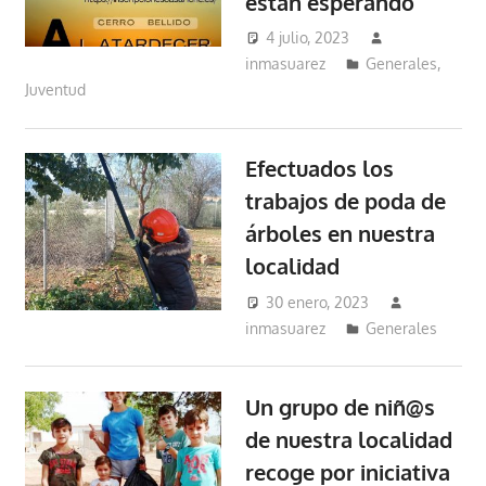
están esperando
4 julio, 2023
inmasuarez
Generales
,
Juventud
Efectuados los
trabajos de poda de
árboles en nuestra
localidad
30 enero, 2023
inmasuarez
Generales
Un grupo de niñ@s
de nuestra localidad
recoge por iniciativa