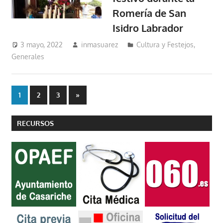
Romería de San
Isidro Labrador
3 mayo, 2022
inmasuarez
Cultura y Festejos
,
Generales
Paginación
Entradas
1
2
3
»
siguientes
de
RECURSOS
entradas