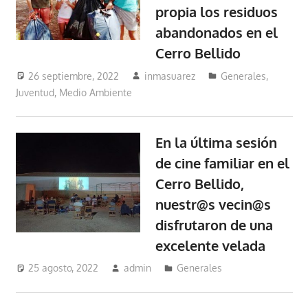
propia los residuos
abandonados en el
Cerro Bellido
26 septiembre, 2022
inmasuarez
Generales
,
Juventud
,
Medio Ambiente
En la última sesión
de cine familiar en el
Cerro Bellido,
nuestr@s vecin@s
disfrutaron de una
excelente velada
25 agosto, 2022
admin
Generales