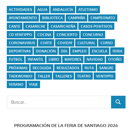
ACTIVIDADES
AGUA
ANDALUCÍA
ATLETISMO
AYUNTAMIENTO
BIBLIOTECA
CAMPAÑA
CAMPEONATO
CANTE
CASARICHE
CASARICHEÑA
CASOS POSITIVOS
CD VENTIPPO
COCINA
CONCIERTO
CONCURSO
CORONAVIRUS
CORTE
COVID19
CULTURAL
CURSO
DEPORTIVAS
DONACIÓN
DÍA
EMPLEO
ESCUELA
FERIA
FUTBOL
INFANTIL
LIBRO
MAYORES
NAVIDAD
OTOÑO
PRÓXIMAS
RECOGIDA
RESULTADOS
RUTA
SANGRE
TAEKWONDO
TALLER
TALLERES
TEATRO
VENTIPPO
VERANO
VIAJE
Buscar:
BUSCAR
PROGRAMACIÓN DE LA FERIA DE SANTIAGO 2026