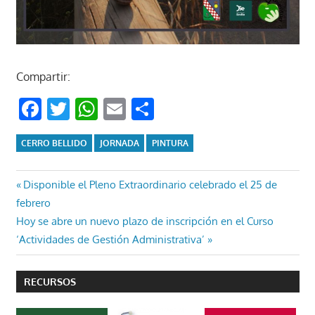
Compartir:
Facebook
Twitter
WhatsApp
Email
Compartir
CERRO BELLIDO
JORNADA
PINTURA
Navegación
Entrada
Disponible el Pleno Extraordinario celebrado el 25 de
anterior:
febrero
de
Entrada
Hoy se abre un nuevo plazo de inscripción en el Curso
entradas
siguiente:
‘Actividades de Gestión Administrativa’
RECURSOS