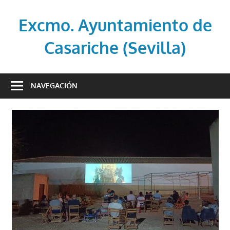
Saltar
al
Excmo. Ayuntamiento de
contenido
Casariche (Sevilla)
Web
oficial
NAVEGACIÓN
del
Ayuntamiento
de
Casariche
(Sevilla)