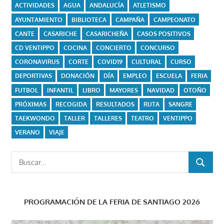
ACTIVIDADES
AGUA
ANDALUCÍA
ATLETISMO
AYUNTAMIENTO
BIBLIOTECA
CAMPAÑA
CAMPEONATO
CANTE
CASARICHE
CASARICHEÑA
CASOS POSITIVOS
CD VENTIPPO
COCINA
CONCIERTO
CONCURSO
CORONAVIRUS
CORTE
COVID19
CULTURAL
CURSO
DEPORTIVAS
DONACIÓN
DÍA
EMPLEO
ESCUELA
FERIA
FUTBOL
INFANTIL
LIBRO
MAYORES
NAVIDAD
OTOÑO
PRÓXIMAS
RECOGIDA
RESULTADOS
RUTA
SANGRE
TAEKWONDO
TALLER
TALLERES
TEATRO
VENTIPPO
VERANO
VIAJE
Buscar:
BUSCAR
PROGRAMACIÓN DE LA FERIA DE SANTIAGO 2026