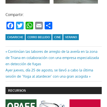
Compartir:
Facebook
Twitter
WhatsApp
Email
Compartir
CASARICHE
CERRO BELLIDO
CINE
VERANO
Navegación
Entrada
Continúan las labores de arreglo de la avería en la zona
anterior:
de Triana en colaboración con una empresa especializada
de
en detección de fugas
entradas
Entrada
Ayer jueves, día 25 de agosto, se llevó a cabo la última
siguiente:
sesión de ‘Yoga al atardecer’ con una gran acogida
RECURSOS