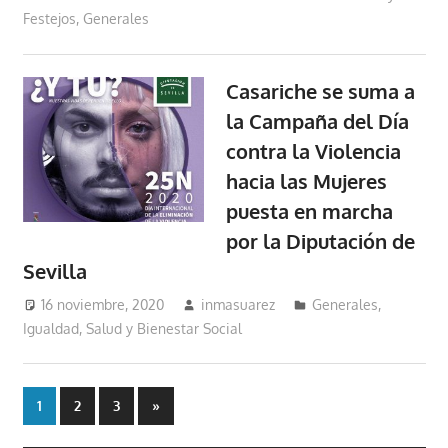
Festejos
,
Generales
Casariche se suma a
la Campaña del Día
contra la Violencia
hacia las Mujeres
puesta en marcha
por la Diputación de
Sevilla
16 noviembre, 2020
inmasuarez
Generales
,
Igualdad, Salud y Bienestar Social
Paginación
Entradas
1
2
3
»
siguientes
de