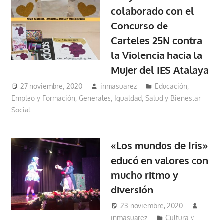
colaborado con el
Concurso de
Carteles 25N contra
la Violencia hacia la
Mujer del IES Atalaya
27 noviembre, 2020
inmasuarez
Educación,
Empleo y Formación
,
Generales
,
Igualdad, Salud y Bienestar
Social
«Los mundos de Iris»
educó en valores con
mucho ritmo y
diversión
23 noviembre, 2020
inmasuarez
Cultura y