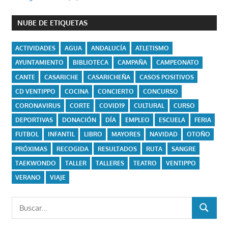
NUBE DE ETIQUETAS
ACTIVIDADES
AGUA
ANDALUCÍA
ATLETISMO
AYUNTAMIENTO
BIBLIOTECA
CAMPAÑA
CAMPEONATO
CANTE
CASARICHE
CASARICHEÑA
CASOS POSITIVOS
CD VENTIPPO
COCINA
CONCIERTO
CONCURSO
CORONAVIRUS
CORTE
COVID19
CULTURAL
CURSO
DEPORTIVAS
DONACIÓN
DÍA
EMPLEO
ESCUELA
FERIA
FUTBOL
INFANTIL
LIBRO
MAYORES
NAVIDAD
OTOÑO
PRÓXIMAS
RECOGIDA
RESULTADOS
RUTA
SANGRE
TAEKWONDO
TALLER
TALLERES
TEATRO
VENTIPPO
VERANO
VIAJE
Buscar:
BUSCAR