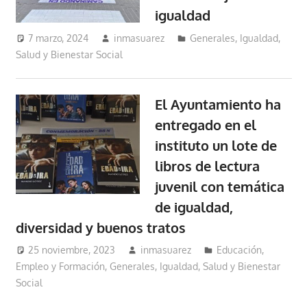
igualdad
7 marzo, 2024
inmasuarez
Generales
,
Igualdad,
Salud y Bienestar Social
El Ayuntamiento ha
entregado en el
instituto un lote de
libros de lectura
juvenil con temática
de igualdad,
diversidad y buenos tratos
25 noviembre, 2023
inmasuarez
Educación,
Empleo y Formación
,
Generales
,
Igualdad, Salud y Bienestar
Social