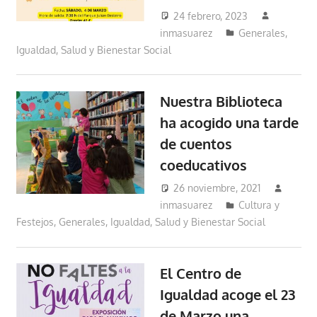
24 febrero, 2023
inmasuarez
Generales
,
Igualdad, Salud y Bienestar Social
Nuestra Biblioteca
ha acogido una tarde
de cuentos
coeducativos
26 noviembre, 2021
inmasuarez
Cultura y
Festejos
,
Generales
,
Igualdad, Salud y Bienestar Social
El Centro de
Igualdad acoge el 23
de Marzo una