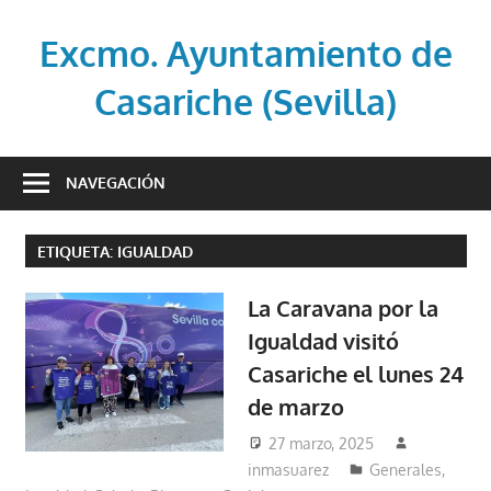
Saltar
al
Excmo. Ayuntamiento de
contenido
Casariche (Sevilla)
Web
oficial
NAVEGACIÓN
del
Ayuntamiento
ETIQUETA:
IGUALDAD
de
Casariche
La Caravana por la
(Sevilla)
Igualdad visitó
Casariche el lunes 24
de marzo
27 marzo, 2025
inmasuarez
Generales
,