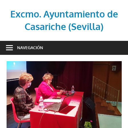
Saltar
al
Excmo. Ayuntamiento de
contenido
Casariche (Sevilla)
Web
oficial
NAVEGACIÓN
del
Ayuntamiento
de
Casariche
(Sevilla)