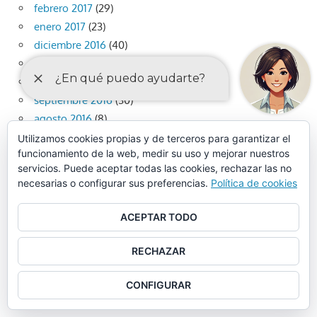
febrero 2017
(29)
enero 2017
(23)
diciembre 2016
(40)
noviembre 2016
(49)
octubre 2016
(46)
septiembre 2016
(30)
agosto 2016
(8)
julio 2016
(36)
Utilizamos cookies propias y de terceros para garantizar el
funcionamiento de la web, medir su uso y mejorar nuestros
junio 2016
(32)
servicios. Puede aceptar todas las cookies, rechazar las no
mayo 2016
(36)
necesarias o configurar sus preferencias.
Política de cookies
abril 2016
(37)
marzo 2016
(33)
ACEPTAR TODO
febrero 2016
(42)
enero 2016
(23)
RECHAZAR
diciembre 2015
(42)
noviembre 2015
(45)
CONFIGURAR
octubre 2015
(27)