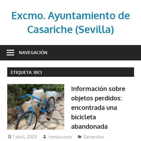
Saltar
al
Excmo. Ayuntamiento de
contenido
Casariche (Sevilla)
Web
oficial
NAVEGACIÓN
del
Ayuntamiento
ETIQUETA:
BICI
de
Casariche
Información sobre
(Sevilla)
objetos perdidos:
encontrada una
bicicleta
abandonada
1 abril, 2025
inmasuarez
Generales