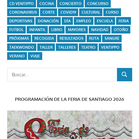
CD VENTIPPO
COCINA
CONCIERTO
CONCURSO
CORONAVIRUS
CORTE
COVID19
CULTURAL
CURSO
DEPORTIVAS
DONACIÓN
DÍA
EMPLEO
ESCUELA
FERIA
FUTBOL
INFANTIL
LIBRO
MAYORES
NAVIDAD
OTOÑO
PRÓXIMAS
RECOGIDA
RESULTADOS
RUTA
SANGRE
TAEKWONDO
TALLER
TALLERES
TEATRO
VENTIPPO
VERANO
VIAJE
Buscar:
BUSCAR
PROGRAMACIÓN DE LA FERIA DE SANTIAGO 2026