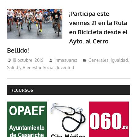
¡Participa este
viernes 21 en la Ruta
en Bicicleta desde el
Ayto. al Cerro
Bellido!
18 octubre, 2016
inmasuarez
Generales
,
Igualdad,
Salud y Bienestar Social
,
Juventud
RECURSOS