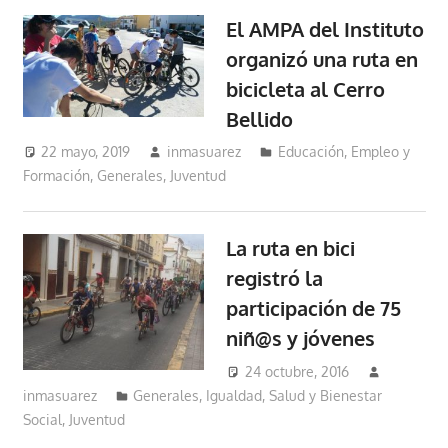
El AMPA del Instituto
organizó una ruta en
bicicleta al Cerro
Bellido
22 mayo, 2019
inmasuarez
Educación, Empleo y
Formación
,
Generales
,
Juventud
La ruta en bici
registró la
participación de 75
niñ@s y jóvenes
24 octubre, 2016
inmasuarez
Generales
,
Igualdad, Salud y Bienestar
Social
,
Juventud