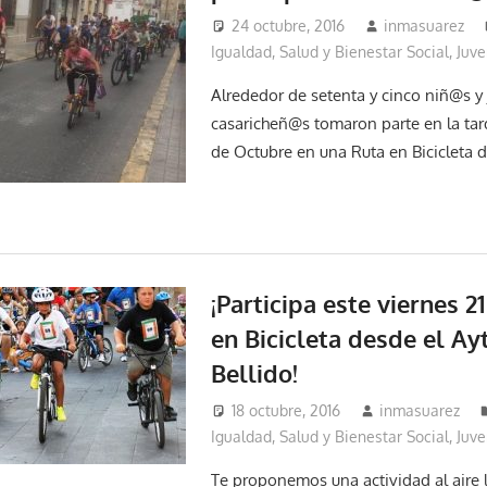
24 octubre, 2016
inmasuarez
Igualdad, Salud y Bienestar Social
,
Juve
Alrededor de setenta y cinco niñ@s y
casaricheñ@s tomaron parte en la tard
de Octubre en una Ruta en Bicicleta 
¡Participa este viernes 2
en Bicicleta desde el Ayt
Bellido!
18 octubre, 2016
inmasuarez
Igualdad, Salud y Bienestar Social
,
Juve
Te proponemos una actividad al aire li