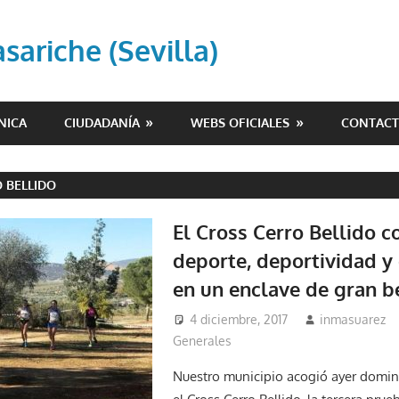
ariche (Sevilla)
NICA
CIUDADANÍA
WEBS OFICIALES
CONTAC
 BELLIDO
El Cross Cerro Bellido 
deporte, deportividad y
en un enclave de gran b
4 diciembre, 2017
inmasuarez
Generales
Nuestro municipio acogió ayer domi