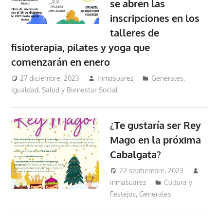
se abren las
inscripciones en los
talleres de
fisioterapia, pilates y yoga que
comenzarán en enero
27 diciembre, 2023
inmasuarez
Generales
,
Igualdad, Salud y Bienestar Social
¿Te gustaría ser Rey
Mago en la próxima
Cabalgata?
22 septiembre, 2023
inmasuarez
Cultura y
Festejos
,
Generales