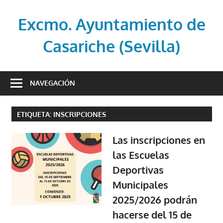
Saltar
al
Excmo. Ayuntamiento de
contenido
Casariche (Sevilla)
Web
oficial
NAVEGACIÓN
del
Ayuntamiento
ETIQUETA:
INSCRIPCIONES
de
Casariche
Las inscripciones en
(Sevilla)
las Escuelas
Deportivas
Municipales
2025/2026 podrán
hacerse del 15 de