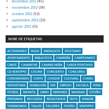
diciembre 2012
(45)
noviembre 2012
(39)
octubre 2012
(53)
septiembre 2012
(33)
agosto 2012
(13)
NUBE DE ETIQUETAS
ACTIVIDADES
AGUA
ANDALUCÍA
ATLETISMO
AYUNTAMIENTO
BIBLIOTECA
CAMPAÑA
CAMPEONATO
CANTE
CASARICHE
CASARICHEÑA
CASOS POSITIVOS
CD VENTIPPO
COCINA
CONCIERTO
CONCURSO
CORONAVIRUS
CORTE
COVID19
CULTURAL
CURSO
DEPORTIVAS
DONACIÓN
DÍA
EMPLEO
ESCUELA
FERIA
FUTBOL
INFANTIL
LIBRO
MAYORES
NAVIDAD
OTOÑO
PRÓXIMAS
RECOGIDA
RESULTADOS
RUTA
SANGRE
TAEKWONDO
TALLER
TALLERES
TEATRO
VENTIPPO