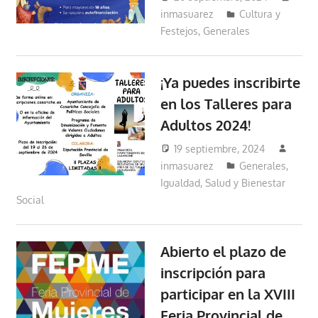
inmasuarez
Cultura y
Festejos
,
Generales
¡Ya puedes inscribirte
en los Talleres para
Adultos 2024!
19 septiembre, 2024
inmasuarez
Generales
,
Igualdad, Salud y Bienestar
Social
Abierto el plazo de
inscripción para
participar en la XVIII
Feria Provincial de