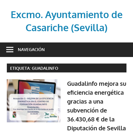
Saltar
al
Excmo. Ayuntamiento de
contenido
Casariche (Sevilla)
Web
oficial
NAVEGACIÓN
del
Ayuntamiento
ETIQUETA:
GUADALINFO
de
Casariche
Guadalinfo mejora su
(Sevilla)
eficiencia energética
gracias a una
subvención de
36.430,68 € de la
Diputación de Sevilla