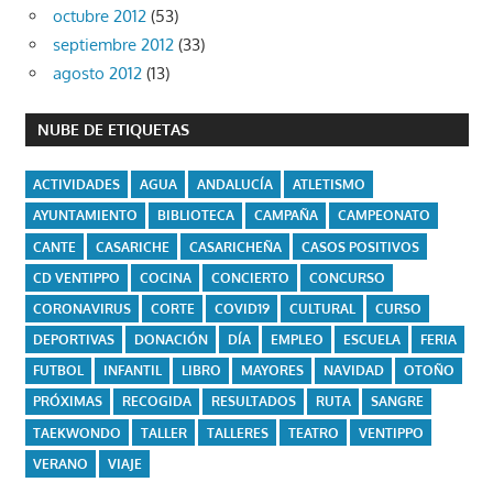
octubre 2012
(53)
septiembre 2012
(33)
agosto 2012
(13)
NUBE DE ETIQUETAS
ACTIVIDADES
AGUA
ANDALUCÍA
ATLETISMO
AYUNTAMIENTO
BIBLIOTECA
CAMPAÑA
CAMPEONATO
CANTE
CASARICHE
CASARICHEÑA
CASOS POSITIVOS
CD VENTIPPO
COCINA
CONCIERTO
CONCURSO
CORONAVIRUS
CORTE
COVID19
CULTURAL
CURSO
DEPORTIVAS
DONACIÓN
DÍA
EMPLEO
ESCUELA
FERIA
FUTBOL
INFANTIL
LIBRO
MAYORES
NAVIDAD
OTOÑO
PRÓXIMAS
RECOGIDA
RESULTADOS
RUTA
SANGRE
TAEKWONDO
TALLER
TALLERES
TEATRO
VENTIPPO
VERANO
VIAJE