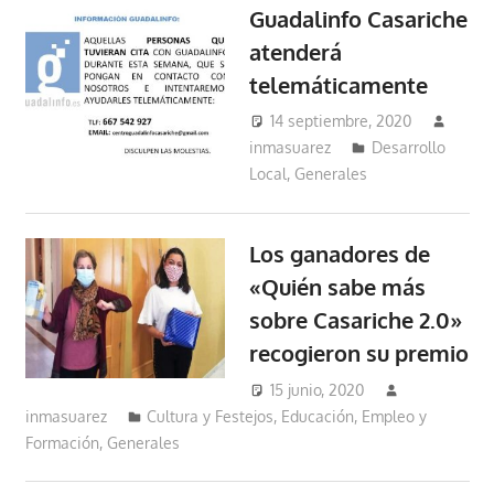
Guadalinfo Casariche
atenderá
telemáticamente
14 septiembre, 2020
inmasuarez
Desarrollo
Local
,
Generales
Los ganadores de
«Quién sabe más
sobre Casariche 2.0»
recogieron su premio
15 junio, 2020
inmasuarez
Cultura y Festejos
,
Educación, Empleo y
Formación
,
Generales