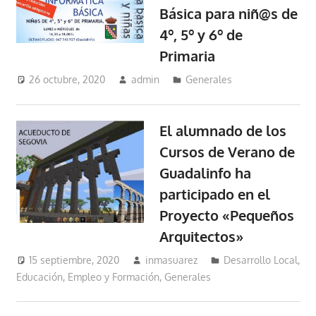
Básica para niñ@s de
4º, 5º y 6º de
Primaria
26 octubre, 2020
admin
Generales
El alumnado de los
Cursos de Verano de
Guadalinfo ha
participado en el
Proyecto «Pequeños
Arquitectos»
15 septiembre, 2020
inmasuarez
Desarrollo Local
,
Educación, Empleo y Formación
,
Generales