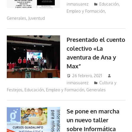
inmasuarez
Educación,
Empleo y Formación
,
Generales
,
Juventud
Presentado el cuento
colectivo «La
aventura de Ana y
Max”
26 febrero, 2021
inmasuarez
Cultura y
Festejos
,
Educación, Empleo y Formación
,
Generales
Se pone en marcha
un nuevo taller
sobre Informática