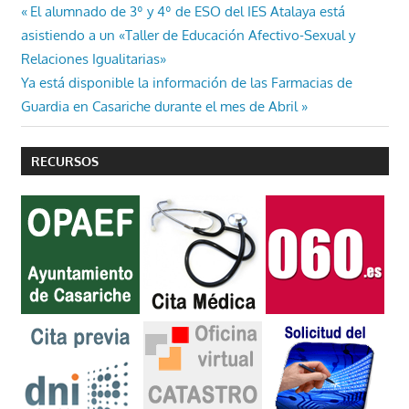
Navegación
Entrada
El alumnado de 3º y 4º de ESO del IES Atalaya está
anterior:
asistiendo a un «Taller de Educación Afectivo-Sexual y
de
Relaciones Igualitarias»
entradas
Entrada
Ya está disponible la información de las Farmacias de
siguiente:
Guardia en Casariche durante el mes de Abril
RECURSOS