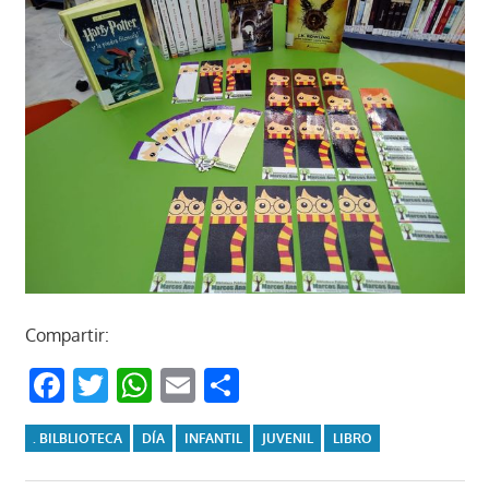
Compartir:
Facebook
Twitter
WhatsApp
Email
Compartir
. BILBLIOTECA
DÍA
INFANTIL
JUVENIL
LIBRO