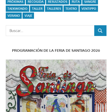
PRÓXIMAS
RECOGIDA
RESULTADOS
RUTA
SANGRE
TAEKWONDO
TALLER
TALLERES
TEATRO
VENTIPPO
VERANO
VIAJE
Buscar:
BUSCAR
PROGRAMACIÓN DE LA FERIA DE SANTIAGO 2026