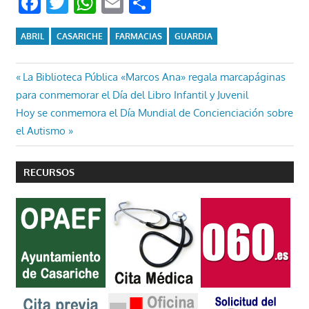
Facebook
Twitter
WhatsApp
Email
Compartir
ABRIL
CASARICHE
FARMACIAS
GUARDIA
Navegación
Entrada
La Biblioteca Pública «Marcos Ana» regala marcapáginas
anterior:
para conmemorar el Día del Libro Infantil y Juvenil
de
Entrada
Hoy se conmemora el Día Mundial de Concienciación sobre
entradas
siguiente:
el Autismo
RECURSOS