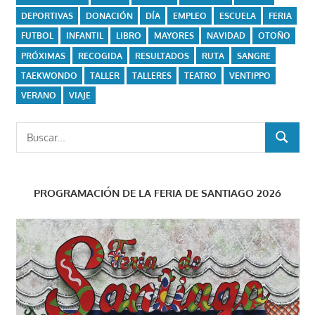
DEPORTIVAS
DONACIÓN
DÍA
EMPLEO
ESCUELA
FERIA
FUTBOL
INFANTIL
LIBRO
MAYORES
NAVIDAD
OTOÑO
PRÓXIMAS
RECOGIDA
RESULTADOS
RUTA
SANGRE
TAEKWONDO
TALLER
TALLERES
TEATRO
VENTIPPO
VERANO
VIAJE
Buscar:
BUSCAR
PROGRAMACIÓN DE LA FERIA DE SANTIAGO 2026