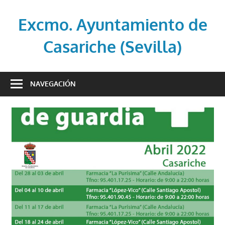
Saltar
al
Excmo. Ayuntamiento de
contenido
Casariche (Sevilla)
Web
oficial
NAVEGACIÓN
del
Ayuntamiento
de
Casariche
(Sevilla)