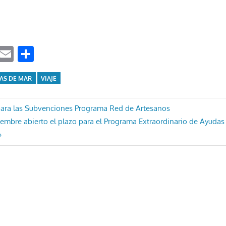
ook
tter
WhatsApp
Email
Compartir
AS DE MAR
VIAJE
ón
 para las Subvenciones Programa Red de Artesanos
tiembre abierto el plazo para el Programa Extraordinario de Ayudas