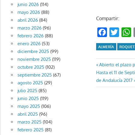
junio 2026
(114)
mayo 2026
(88)
Compartir:
abril 2026
(84)
marzo 2026
(96)
Faceb
Twi
febrero 2026
(88)
enero 2026
(53)
ALMERÍA
ROQUET
diciembre 2025
(99)
noviembre 2025
(119)
Navegaci
Entrada
Abierto el plazo
octubre 2025
(102)
Entrada
anterior:
Hasta el 11 de Sep
septiembre 2025
(67)
de
siguiente:
de Andalucía 2017
agosto 2025
(29)
entradas
julio 2025
(85)
junio 2025
(119)
mayo 2025
(106)
abril 2025
(96)
marzo 2025
(104)
febrero 2025
(81)