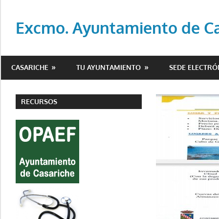
Saltar
al
Excmo. Ayuntamiento de Cas
contenido
Web
oficial
CASARICHE
TU AYUNTAMIENTO
SEDE ELECTRÓ
del
Ayuntamiento
de
RECURSOS
Casariche
(Sevilla)