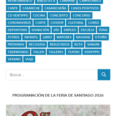
AYUNTAMIENTO
BIBLIOTECA
CAMPAÑA
CAMPEONATO
CANTE
CASARICHE
CASARICHEÑA
CASOS POSITIVOS
CD VENTIPPO
COCINA
CONCIERTO
CONCURSO
CORONAVIRUS
CORTE
COVID19
CULTURAL
CURSO
DEPORTIVAS
DONACIÓN
DÍA
EMPLEO
ESCUELA
FERIA
FUTBOL
INFANTIL
LIBRO
MAYORES
NAVIDAD
OTOÑO
PRÓXIMAS
RECOGIDA
RESULTADOS
RUTA
SANGRE
TAEKWONDO
TALLER
TALLERES
TEATRO
VENTIPPO
VERANO
VIAJE
Buscar:
BUSCAR
PROGRAMACIÓN DE LA FERIA DE SANTIAGO 2026