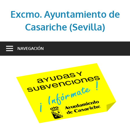
Saltar
al
Excmo. Ayuntamiento de
contenido
Casariche (Sevilla)
Web
oficial
NAVEGACIÓN
del
Ayuntamiento
de
Casariche
(Sevilla)