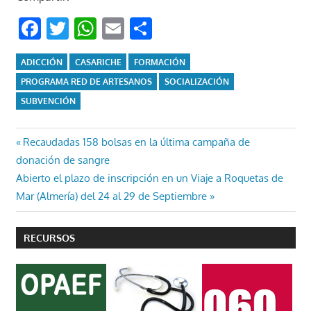
Facebook
Twitter
WhatsApp
Email
Compartir
ADICCIÓN
CASARICHE
FORMACIÓN
PROGRAMA RED DE ARTESANOS
SOCIALIZACIÓN
SUBVENCIÓN
Navegación
Entrada
Recaudadas 158 bolsas en la última campaña de
anterior:
donación de sangre
de
Entrada
Abierto el plazo de inscripción en un Viaje a Roquetas de
entradas
siguiente:
Mar (Almería) del 24 al 29 de Septiembre
RECURSOS