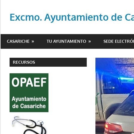
Saltar
al
Excmo. Ayuntamiento de Cas
contenido
Web
oficial
CASARICHE
TU AYUNTAMIENTO
SEDE ELECTRÓ
del
Ayuntamiento
de
RECURSOS
Casariche
(Sevilla)