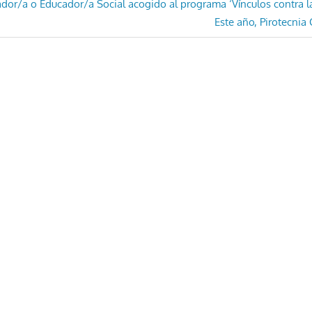
dor/a o Educador/a Social acogido al programa ‘Vínculos contra la
Entrada
Este año, Pirotecnia
siguiente: