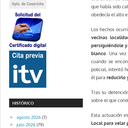
que había sido ca
obedecía el alto e
Los hechos ocur
vecinas localid
persiguiéndole y
blanco
. Una vez 
cuando se encont
policial, intentó
él para
reducirlo 
Tras su detenció
sobre el que cons
HISTÓRICO
Esta actuación 
agosto 2026
(7)
Local para velar 
julio 2026
(79)