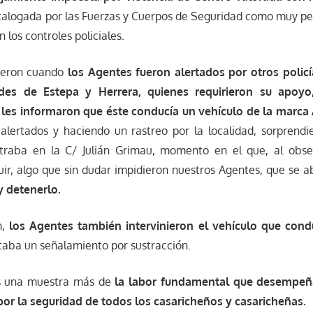
talogada por las Fuerzas y Cuerpos de Seguridad como muy pel
n los controles policiales.
rieron cuando
los Agentes fueron alertados por otros policí
ades de Estepa y Herrera, quienes requirieron su apoy
 les informaron que éste conducía un vehículo de la marca 
alertados y haciendo un rastreo por la localidad, sorprendi
raba en la C/ Julián Grimau, momento en el que, al obser
 huir, algo que sin dudar impidieron nuestros Agentes, que se
y detenerlo.
n,
los Agentes también intervinieron el vehículo que cond
taba un señalamiento por sustracción.
es una muestra más de
la labor fundamental que desempeña
por la seguridad de todos los casaricheños y casaricheñas.