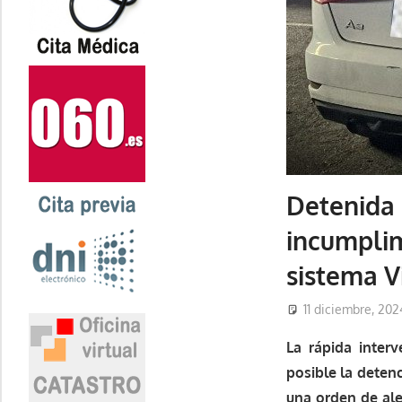
Detenida 
incumplim
sistema 
11 diciembre, 202
La rápida inter
posible la deten
una orden de al