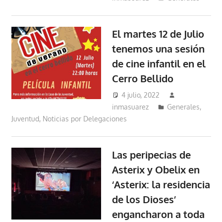
El martes 12 de Julio
tenemos una sesión
de cine infantil en el
Cerro Bellido
4 julio, 2022
inmasuarez
Generales
,
Juventud
,
Noticias por Delegaciones
Las peripecias de
Asterix y Obelix en
‘Asterix: la residencia
de los Dioses’
engancharon a toda