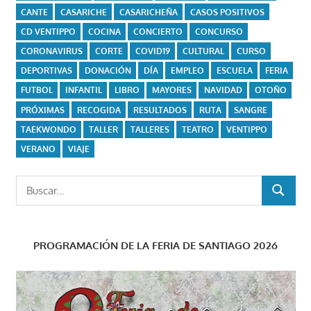
CANTE
CASARICHE
CASARICHEÑA
CASOS POSITIVOS
CD VENTIPPO
COCINA
CONCIERTO
CONCURSO
CORONAVIRUS
CORTE
COVID19
CULTURAL
CURSO
DEPORTIVAS
DONACIÓN
DÍA
EMPLEO
ESCUELA
FERIA
FUTBOL
INFANTIL
LIBRO
MAYORES
NAVIDAD
OTOÑO
PRÓXIMAS
RECOGIDA
RESULTADOS
RUTA
SANGRE
TAEKWONDO
TALLER
TALLERES
TEATRO
VENTIPPO
VERANO
VIAJE
Buscar:
BUSCAR
PROGRAMACIÓN DE LA FERIA DE SANTIAGO 2026