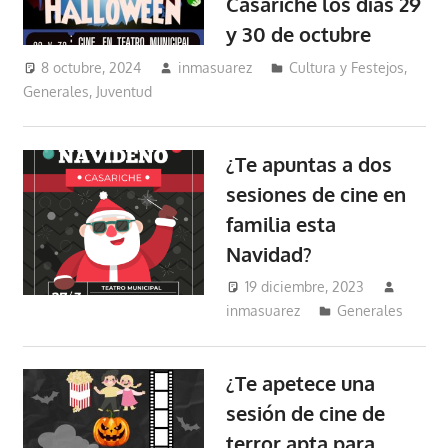
Casariche los días 29
y 30 de octubre
8 octubre, 2024
inmasuarez
Cultura y Festejos
,
Generales
,
Juventud
¿Te apuntas a dos
sesiones de cine en
familia esta
Navidad?
19 diciembre, 2023
inmasuarez
Generales
¿Te apetece una
sesión de cine de
terror apta para