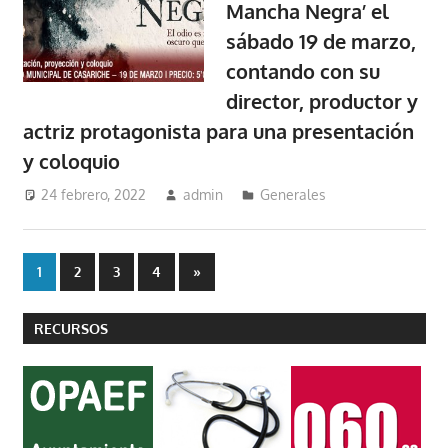
Mancha Negra’ el
sábado 19 de marzo,
contando con su
director, productor y
actriz protagonista para una presentación
y coloquio
24 febrero, 2022
admin
Generales
Paginación
Entradas
1
2
3
4
»
siguientes
de
RECURSOS
entradas