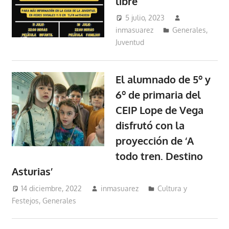
libre
5 julio, 2023
inmasuarez
Generales
,
Juventud
El alumnado de 5º y
6º de primaria del
CEIP Lope de Vega
disfrutó con la
proyección de ‘A
todo tren. Destino
Asturias’
14 diciembre, 2022
inmasuarez
Cultura y
Festejos
,
Generales