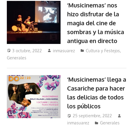
‘Musicinemas’ nos
hizo disfrutar de la
magia del cine de
sombras y la música
antigua en directo
3 octubre, 2022
inmasuarez
Cultura y Festejos
,
Generales
‘Musicinemas’ llega a
Casariche para hacer
las delicias de todos
los públicos
25 septiembre, 2022
inmasuarez
Generales