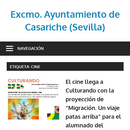
Saltar
al
Excmo. Ayuntamiento de
contenido
Casariche (Sevilla)
Web
oficial
NAVEGACIÓN
del
Ayuntamiento
ETIQUETA:
CINE
de
Casariche
El cine llega a
(Sevilla)
Culturando con la
proyección de
“Migración. Un viaje
patas arriba” para el
alumnado del