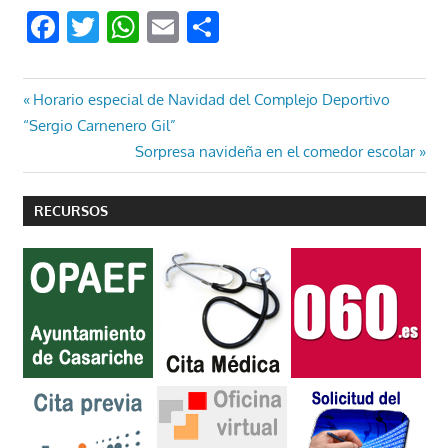
Facebook
Twitter
WhatsApp
Email
Compartir
Navegación
Entrada
Horario especial de Navidad del Complejo Deportivo
anterior:
“Sergio Carnenero Gil”
de
Entrada
Sorpresa navideña en el comedor escolar
entradas
siguiente:
RECURSOS