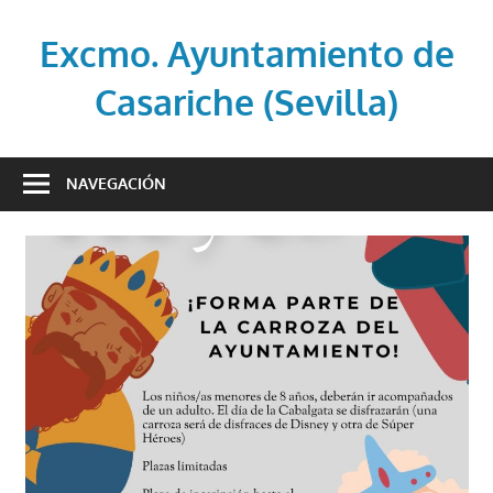
Saltar
al
Excmo. Ayuntamiento de
contenido
Casariche (Sevilla)
Web
oficial
NAVEGACIÓN
del
Ayuntamiento
de
Casariche
(Sevilla)