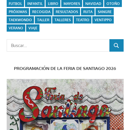
FUTBOL
INFANTIL
LIBRO
MAYORES
NAVIDAD
OTOÑO
PRÓXIMAS
RECOGIDA
RESULTADOS
RUTA
SANGRE
TAEKWONDO
TALLER
TALLERES
TEATRO
VENTIPPO
VERANO
VIAJE
Buscar:
BUSCAR
PROGRAMACIÓN DE LA FERIA DE SANTIAGO 2026