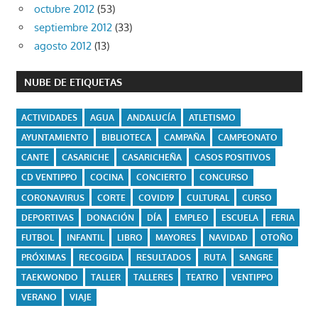
octubre 2012
(53)
septiembre 2012
(33)
agosto 2012
(13)
NUBE DE ETIQUETAS
ACTIVIDADES
AGUA
ANDALUCÍA
ATLETISMO
AYUNTAMIENTO
BIBLIOTECA
CAMPAÑA
CAMPEONATO
CANTE
CASARICHE
CASARICHEÑA
CASOS POSITIVOS
CD VENTIPPO
COCINA
CONCIERTO
CONCURSO
CORONAVIRUS
CORTE
COVID19
CULTURAL
CURSO
DEPORTIVAS
DONACIÓN
DÍA
EMPLEO
ESCUELA
FERIA
FUTBOL
INFANTIL
LIBRO
MAYORES
NAVIDAD
OTOÑO
PRÓXIMAS
RECOGIDA
RESULTADOS
RUTA
SANGRE
TAEKWONDO
TALLER
TALLERES
TEATRO
VENTIPPO
VERANO
VIAJE