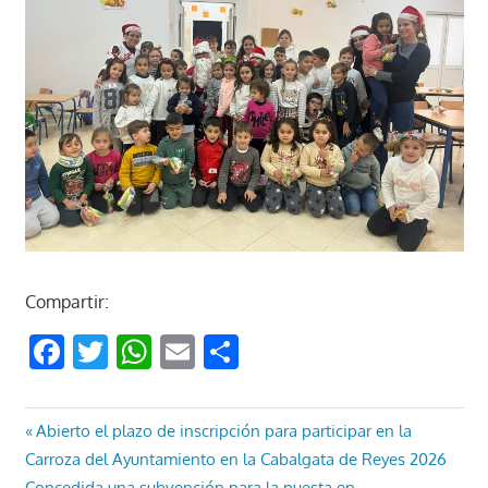
Compartir:
Facebook
Twitter
WhatsApp
Email
Compartir
Navegación
Entrada
Abierto el plazo de inscripción para participar en la
anterior:
Carroza del Ayuntamiento en la Cabalgata de Reyes 2026
de
Entrada
Concedida una subvención para la puesta en