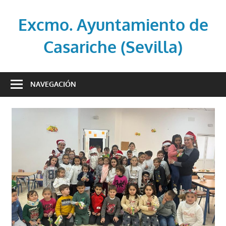
Saltar
al
Excmo. Ayuntamiento de
contenido
Casariche (Sevilla)
Web
oficial
NAVEGACIÓN
del
Ayuntamiento
de
Casariche
(Sevilla)