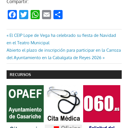
Compartir:
Facebook
Twitter
WhatsApp
Email
Compartir
Navegación
Entrada
El CEIP Lope de Vega ha celebrado su fiesta de Navidad
anterior:
en el Teatro Municipal
de
Entrada
Abierto el plazo de inscripción para participar en la Carroza
entradas
siguiente:
del Ayuntamiento en la Cabalgata de Reyes 2026
RECURSOS