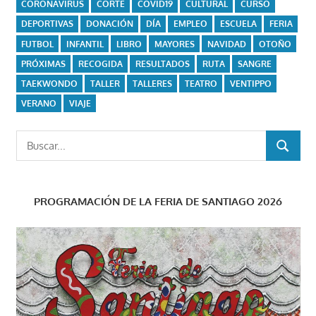
CORONAVIRUS
CORTE
COVID19
CULTURAL
CURSO
DEPORTIVAS
DONACIÓN
DÍA
EMPLEO
ESCUELA
FERIA
FUTBOL
INFANTIL
LIBRO
MAYORES
NAVIDAD
OTOÑO
PRÓXIMAS
RECOGIDA
RESULTADOS
RUTA
SANGRE
TAEKWONDO
TALLER
TALLERES
TEATRO
VENTIPPO
VERANO
VIAJE
Buscar:
BUSCAR
PROGRAMACIÓN DE LA FERIA DE SANTIAGO 2026