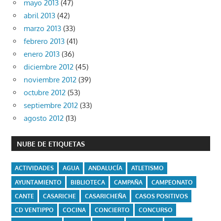
mayo 2013
(47)
abril 2013
(42)
marzo 2013
(33)
febrero 2013
(41)
enero 2013
(36)
diciembre 2012
(45)
noviembre 2012
(39)
octubre 2012
(53)
septiembre 2012
(33)
agosto 2012
(13)
NUBE DE ETIQUETAS
ACTIVIDADES
AGUA
ANDALUCÍA
ATLETISMO
AYUNTAMIENTO
BIBLIOTECA
CAMPAÑA
CAMPEONATO
CANTE
CASARICHE
CASARICHEÑA
CASOS POSITIVOS
CD VENTIPPO
COCINA
CONCIERTO
CONCURSO