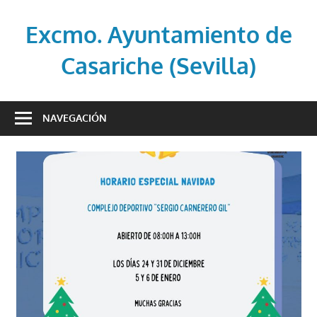
Saltar
al
Excmo. Ayuntamiento de
contenido
Casariche (Sevilla)
Web
oficial
NAVEGACIÓN
del
Ayuntamiento
de
Casariche
(Sevilla)