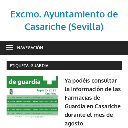
Saltar
al
Excmo. Ayuntamiento de
contenido
Casariche (Sevilla)
Web
oficial
NAVEGACIÓN
del
Ayuntamiento
ETIQUETA:
GUARDIA
de
Casariche
Ya podéis consultar
(Sevilla)
la información de las
Farmacias de
Guardia en Casariche
durante el mes de
agosto