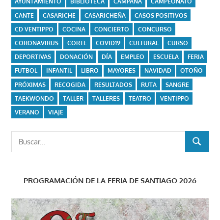
AYUNTAMIENTO
BIBLIOTECA
CAMPAÑA
CAMPEONATO
CANTE
CASARICHE
CASARICHEÑA
CASOS POSITIVOS
CD VENTIPPO
COCINA
CONCIERTO
CONCURSO
CORONAVIRUS
CORTE
COVID19
CULTURAL
CURSO
DEPORTIVAS
DONACIÓN
DÍA
EMPLEO
ESCUELA
FERIA
FUTBOL
INFANTIL
LIBRO
MAYORES
NAVIDAD
OTOÑO
PRÓXIMAS
RECOGIDA
RESULTADOS
RUTA
SANGRE
TAEKWONDO
TALLER
TALLERES
TEATRO
VENTIPPO
VERANO
VIAJE
Buscar:
BUSCAR
PROGRAMACIÓN DE LA FERIA DE SANTIAGO 2026