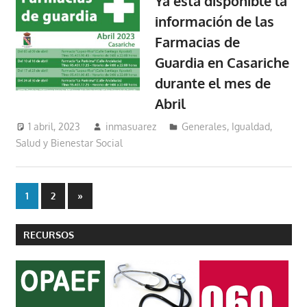
Ya está disponible la
información de las
Farmacias de
Guardia en Casariche
durante el mes de
Abril
1 abril, 2023
inmasuarez
Generales
,
Igualdad,
Salud y Bienestar Social
Paginación
Entradas
1
2
»
siguientes
de
RECURSOS
entradas