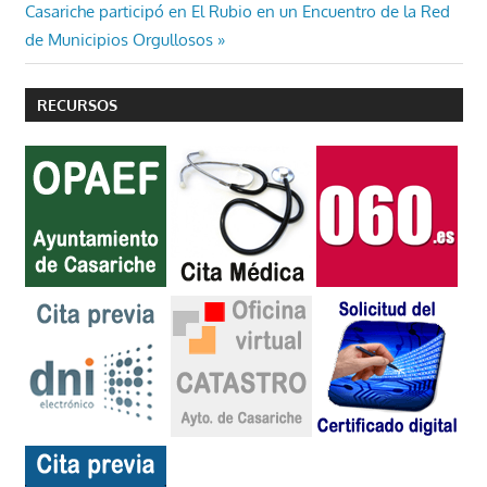
de
Entrada
Casariche participó en El Rubio en un Encuentro de la Red
entradas
siguiente:
de Municipios Orgullosos
RECURSOS