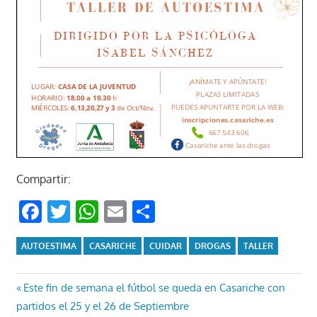
Compartir:
Facebook
Twitter
WhatsApp
Email
Compartir
AUTOESTIMA
CASARICHE
CUIDAR
DROGAS
TALLER
Navegación
Entrada
Este fin de semana el fútbol se queda en Casariche con
anterior:
partidos el 25 y el 26 de Septiembre