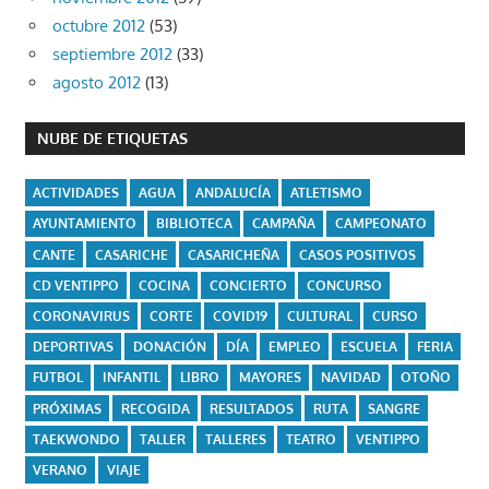
octubre 2012
(53)
septiembre 2012
(33)
agosto 2012
(13)
NUBE DE ETIQUETAS
ACTIVIDADES
AGUA
ANDALUCÍA
ATLETISMO
AYUNTAMIENTO
BIBLIOTECA
CAMPAÑA
CAMPEONATO
CANTE
CASARICHE
CASARICHEÑA
CASOS POSITIVOS
CD VENTIPPO
COCINA
CONCIERTO
CONCURSO
CORONAVIRUS
CORTE
COVID19
CULTURAL
CURSO
DEPORTIVAS
DONACIÓN
DÍA
EMPLEO
ESCUELA
FERIA
FUTBOL
INFANTIL
LIBRO
MAYORES
NAVIDAD
OTOÑO
PRÓXIMAS
RECOGIDA
RESULTADOS
RUTA
SANGRE
TAEKWONDO
TALLER
TALLERES
TEATRO
VENTIPPO
VERANO
VIAJE