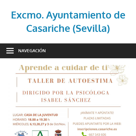
Saltar
al
Excmo. Ayuntamiento de
contenido
Casariche (Sevilla)
Web
oficial
NAVEGACIÓN
del
Ayuntamiento
de
Casariche
(Sevilla)