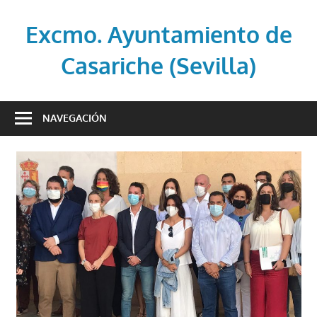
Saltar
al
Excmo. Ayuntamiento de
contenido
Casariche (Sevilla)
Web
oficial
NAVEGACIÓN
del
Ayuntamiento
de
Casariche
(Sevilla)