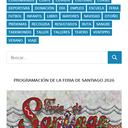
CORONAVIRUS
CORTE
COVID19
CULTURAL
CURSO
DEPORTIVAS
DONACIÓN
DÍA
EMPLEO
ESCUELA
FERIA
FUTBOL
INFANTIL
LIBRO
MAYORES
NAVIDAD
OTOÑO
PRÓXIMAS
RECOGIDA
RESULTADOS
RUTA
SANGRE
TAEKWONDO
TALLER
TALLERES
TEATRO
VENTIPPO
VERANO
VIAJE
Buscar:
BUSCAR
PROGRAMACIÓN DE LA FERIA DE SANTIAGO 2026