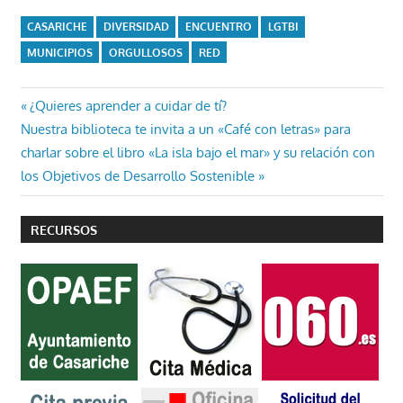
CASARICHE
DIVERSIDAD
ENCUENTRO
LGTBI
MUNICIPIOS
ORGULLOSOS
RED
Navegación
Entrada
¿Quieres aprender a cuidar de tí?
Entrada
anterior:
Nuestra biblioteca te invita a un «Café con letras» para
de
siguiente:
charlar sobre el libro «La isla bajo el mar» y su relación con
entradas
los Objetivos de Desarrollo Sostenible
RECURSOS