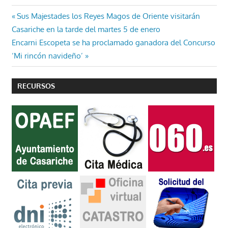
Navegación
Entrada
Sus Majestades los Reyes Magos de Oriente visitarán
anterior:
Casariche en la tarde del martes 5 de enero
de
Entrada
Encarni Escopeta se ha proclamado ganadora del Concurso
entradas
siguiente:
‘Mi rincón navideño’
RECURSOS