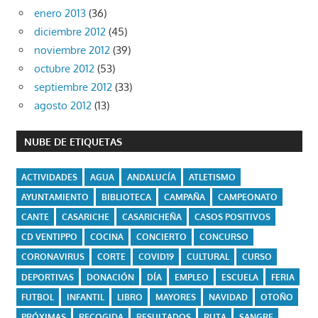
enero 2013
(36)
diciembre 2012
(45)
noviembre 2012
(39)
octubre 2012
(53)
septiembre 2012
(33)
agosto 2012
(13)
NUBE DE ETIQUETAS
ACTIVIDADES
AGUA
ANDALUCÍA
ATLETISMO
AYUNTAMIENTO
BIBLIOTECA
CAMPAÑA
CAMPEONATO
CANTE
CASARICHE
CASARICHEÑA
CASOS POSITIVOS
CD VENTIPPO
COCINA
CONCIERTO
CONCURSO
CORONAVIRUS
CORTE
COVID19
CULTURAL
CURSO
DEPORTIVAS
DONACIÓN
DÍA
EMPLEO
ESCUELA
FERIA
FUTBOL
INFANTIL
LIBRO
MAYORES
NAVIDAD
OTOÑO
PRÓXIMAS
RECOGIDA
RESULTADOS
RUTA
SANGRE