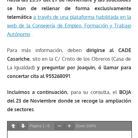
se han de rellenar de forma exclusivamente
telemática
a través de una plataforma habilitada en la
web de la Consejería de Empleo, Formación y Trabajo
Autónomo
.
Para más información, deben
dirigirse al CADE
Casariche
, sito en la C/ Cristo de los Obreros (Casa de
La Igualdad)
y preguntar por Joaquin, ó llamar para
concertar cita al 955268091
.
Incluimos a continuación
, para su consulta, el
BOJA
del 23 de Noviembre donde se recoge la ampliación
de sectores
.
Página
1
/
6
Zoom
100%