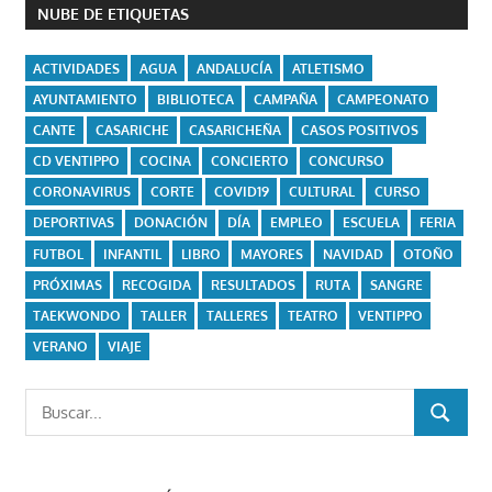
NUBE DE ETIQUETAS
ACTIVIDADES
AGUA
ANDALUCÍA
ATLETISMO
AYUNTAMIENTO
BIBLIOTECA
CAMPAÑA
CAMPEONATO
CANTE
CASARICHE
CASARICHEÑA
CASOS POSITIVOS
CD VENTIPPO
COCINA
CONCIERTO
CONCURSO
CORONAVIRUS
CORTE
COVID19
CULTURAL
CURSO
DEPORTIVAS
DONACIÓN
DÍA
EMPLEO
ESCUELA
FERIA
FUTBOL
INFANTIL
LIBRO
MAYORES
NAVIDAD
OTOÑO
PRÓXIMAS
RECOGIDA
RESULTADOS
RUTA
SANGRE
TAEKWONDO
TALLER
TALLERES
TEATRO
VENTIPPO
VERANO
VIAJE
Buscar:
BUSCAR