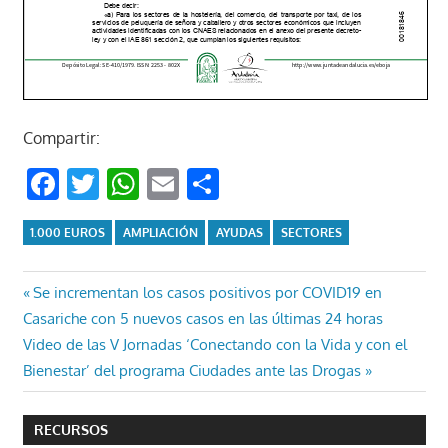
Compartir:
Facebook
Twitter
WhatsApp
Email
Compartir
1.000 EUROS
AMPLIACIÓN
AYUDAS
SECTORES
Navegación
Entrada
Se incrementan los casos positivos por COVID19 en
anterior:
Casariche con 5 nuevos casos en las últimas 24 horas
de
Entrada
Video de las V Jornadas ‘Conectando con la Vida y con el
entradas
siguiente:
Bienestar’ del programa Ciudades ante las Drogas
RECURSOS