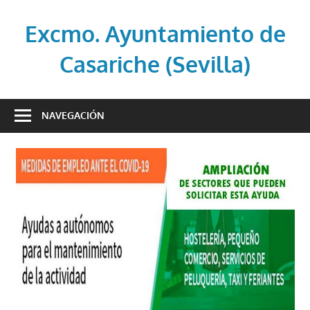
Saltar
al
Excmo. Ayuntamiento de
contenido
Casariche (Sevilla)
Web
oficial
NAVEGACIÓN
del
Ayuntamiento
de
Casariche
(Sevilla)