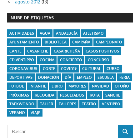
agosto 2012
(13)
NUBE DE ETIQUETAS
ACTIVIDADES
AGUA
ANDALUCÍA
ATLETISMO
AYUNTAMIENTO
BIBLIOTECA
CAMPAÑA
CAMPEONATO
CANTE
CASARICHE
CASARICHEÑA
CASOS POSITIVOS
CD VENTIPPO
COCINA
CONCIERTO
CONCURSO
CORONAVIRUS
CORTE
COVID19
CULTURAL
CURSO
DEPORTIVAS
DONACIÓN
DÍA
EMPLEO
ESCUELA
FERIA
FUTBOL
INFANTIL
LIBRO
MAYORES
NAVIDAD
OTOÑO
PRÓXIMAS
RECOGIDA
RESULTADOS
RUTA
SANGRE
TAEKWONDO
TALLER
TALLERES
TEATRO
VENTIPPO
VERANO
VIAJE
Buscar:
BUSCAR