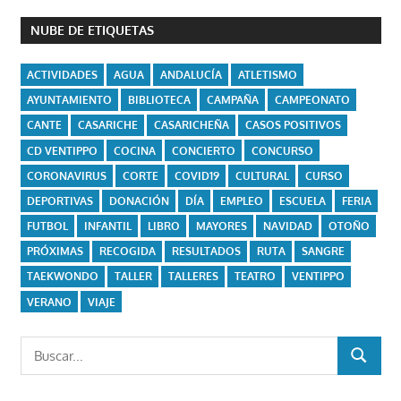
NUBE DE ETIQUETAS
ACTIVIDADES
AGUA
ANDALUCÍA
ATLETISMO
AYUNTAMIENTO
BIBLIOTECA
CAMPAÑA
CAMPEONATO
CANTE
CASARICHE
CASARICHEÑA
CASOS POSITIVOS
CD VENTIPPO
COCINA
CONCIERTO
CONCURSO
CORONAVIRUS
CORTE
COVID19
CULTURAL
CURSO
DEPORTIVAS
DONACIÓN
DÍA
EMPLEO
ESCUELA
FERIA
FUTBOL
INFANTIL
LIBRO
MAYORES
NAVIDAD
OTOÑO
PRÓXIMAS
RECOGIDA
RESULTADOS
RUTA
SANGRE
TAEKWONDO
TALLER
TALLERES
TEATRO
VENTIPPO
VERANO
VIAJE
Buscar:
BUSCAR