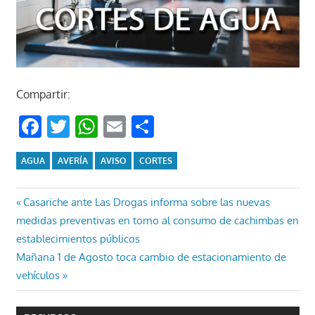
Compartir:
Facebook
Twitter
WhatsApp
Email
Compartir
AGUA
AVERÍA
AVISO
CORTES
Navegación
Entrada
Casariche ante Las Drogas informa sobre las nuevas
anterior:
medidas preventivas en torno al consumo de cachimbas en
de
establecimientos públicos
entradas
Entrada
Mañana 1 de Agosto toca cambio de estacionamiento de
siguiente:
vehículos