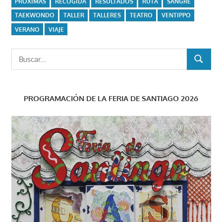
PRÓXIMAS
RECOGIDA
RESULTADOS
RUTA
SANGRE
TAEKWONDO
TALLER
TALLERES
TEATRO
VENTIPPO
VERANO
VIAJE
Buscar:
BUSCAR
PROGRAMACIÓN DE LA FERIA DE SANTIAGO 2026