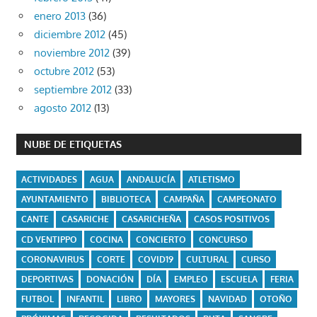
enero 2013
(36)
diciembre 2012
(45)
noviembre 2012
(39)
octubre 2012
(53)
septiembre 2012
(33)
agosto 2012
(13)
NUBE DE ETIQUETAS
ACTIVIDADES
AGUA
ANDALUCÍA
ATLETISMO
AYUNTAMIENTO
BIBLIOTECA
CAMPAÑA
CAMPEONATO
CANTE
CASARICHE
CASARICHEÑA
CASOS POSITIVOS
CD VENTIPPO
COCINA
CONCIERTO
CONCURSO
CORONAVIRUS
CORTE
COVID19
CULTURAL
CURSO
DEPORTIVAS
DONACIÓN
DÍA
EMPLEO
ESCUELA
FERIA
FUTBOL
INFANTIL
LIBRO
MAYORES
NAVIDAD
OTOÑO