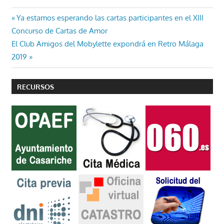
Navegación
Entrada
Ya estamos esperando las cartas participantes en el XIII
anterior:
Concurso de Cartas de Amor
de
Entrada
El Club Amigos del Mobylette expondrá en Retro Málaga
entradas
siguiente:
2019
RECURSOS