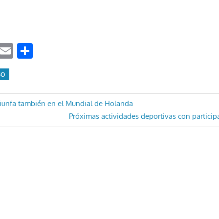
ook
tter
WhatsApp
Email
Compartir
SO
ón
riunfa también en el Mundial de Holanda
Entrada
Próximas actividades deportivas con particip
siguiente: