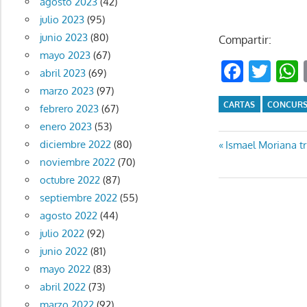
agosto 2023
(42)
julio 2023
(95)
junio 2023
(80)
Compartir:
mayo 2023
(67)
Faceb
Twi
abril 2023
(69)
marzo 2023
(97)
CARTAS
CONCUR
febrero 2023
(67)
enero 2023
(53)
Navegaci
Entrada
diciembre 2022
(80)
Ismael Moriana t
anterior:
noviembre 2022
(70)
de
octubre 2022
(87)
entradas
septiembre 2022
(55)
agosto 2022
(44)
julio 2022
(92)
junio 2022
(81)
mayo 2022
(83)
abril 2022
(73)
marzo 2022
(92)