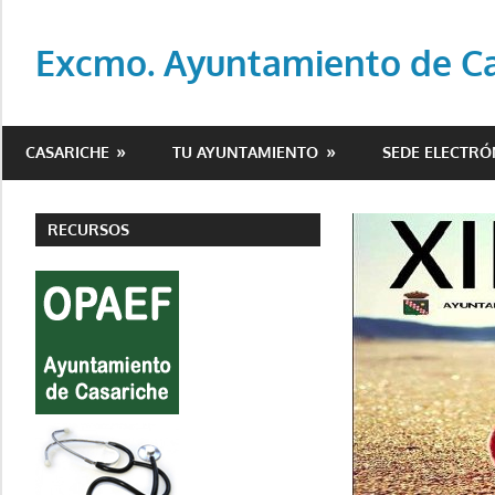
Saltar
al
Excmo. Ayuntamiento de Cas
contenido
Web
oficial
CASARICHE
TU AYUNTAMIENTO
SEDE ELECTRÓ
del
Ayuntamiento
de
RECURSOS
Casariche
(Sevilla)