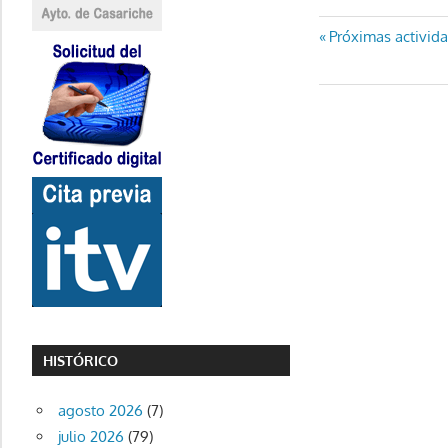
Navegaci
Entrada
Próximas activida
anterior:
de
entradas
HISTÓRICO
agosto 2026
(7)
julio 2026
(79)