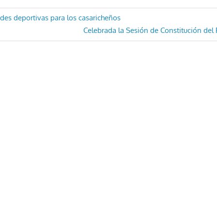
ón
des deportivas para los casaricheños
Entrada
Celebrada la Sesión de Constitución del
siguiente: