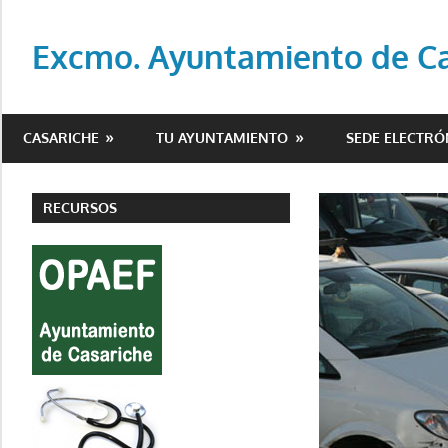
Saltar
al
Excmo. Ayuntamiento de Cas
contenido
Web
oficial
CASARICHE
TU AYUNTAMIENTO
SEDE ELECTRÓ
del
Ayuntamiento
de
RECURSOS
Casariche
(Sevilla)