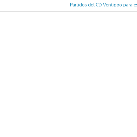
Entrada
Partidos del CD Ventippo para e
siguiente: