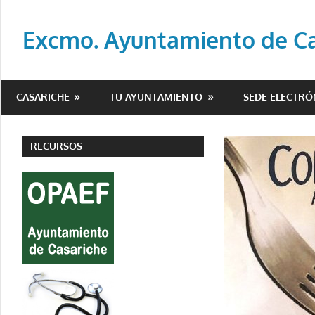
Saltar
al
Excmo. Ayuntamiento de Cas
contenido
Web
oficial
CASARICHE
TU AYUNTAMIENTO
SEDE ELECTRÓ
del
Ayuntamiento
de
RECURSOS
Casariche
(Sevilla)