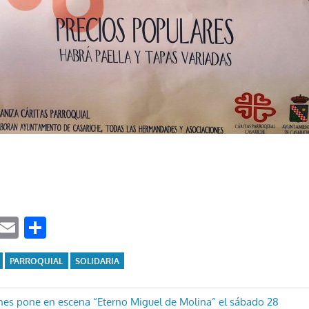
ook
tter
WhatsApp
Email
Compartir
PARROQUIAL
SOLIDARIA
ón
nes pone en escena “Eterno Miguel de Molina” el sábado 28