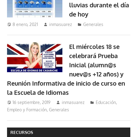
lluvias durante el día
de hoy
8 enero, 2021
inmasuarez
Generales
El miércoles 18 se
celebrará Prueba
Inicial (alumn@s
nuev@s +12 años) y
Reunión Informativa de inicio de curso en
la Escuela de Idiomas
16 septiembre, 2019
inmasuarez
Educación,
Empleo y Formación
,
Generales
RECURSOS