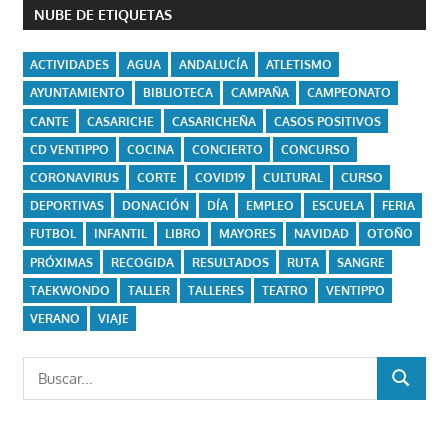
NUBE DE ETIQUETAS
ACTIVIDADES
AGUA
ANDALUCÍA
ATLETISMO
AYUNTAMIENTO
BIBLIOTECA
CAMPAÑA
CAMPEONATO
CANTE
CASARICHE
CASARICHEÑA
CASOS POSITIVOS
CD VENTIPPO
COCINA
CONCIERTO
CONCURSO
CORONAVIRUS
CORTE
COVID19
CULTURAL
CURSO
DEPORTIVAS
DONACIÓN
DÍA
EMPLEO
ESCUELA
FERIA
FUTBOL
INFANTIL
LIBRO
MAYORES
NAVIDAD
OTOÑO
PRÓXIMAS
RECOGIDA
RESULTADOS
RUTA
SANGRE
TAEKWONDO
TALLER
TALLERES
TEATRO
VENTIPPO
VERANO
VIAJE
Buscar:
BUSCAR