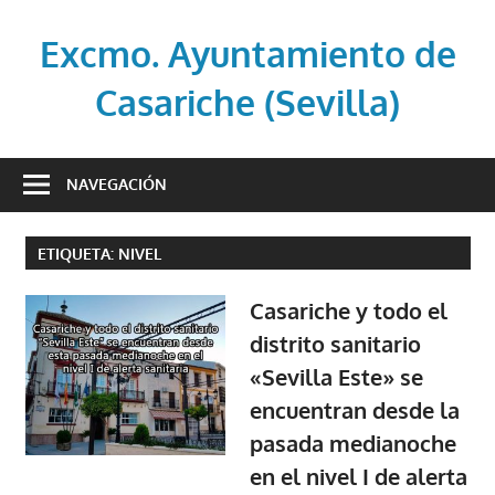
Saltar
al
Excmo. Ayuntamiento de
contenido
Casariche (Sevilla)
Web
oficial
NAVEGACIÓN
del
Ayuntamiento
ETIQUETA:
NIVEL
de
Casariche
Casariche y todo el
(Sevilla)
distrito sanitario
«Sevilla Este» se
encuentran desde la
pasada medianoche
en el nivel I de alerta