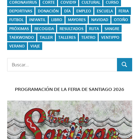
CORONAVIRUS
CORTE
COVID19
CULTURAL
CURSO
DEPORTIVAS
DONACIÓN
DÍA
EMPLEO
ESCUELA
FERIA
FUTBOL
INFANTIL
LIBRO
MAYORES
NAVIDAD
OTOÑO
PRÓXIMAS
RECOGIDA
RESULTADOS
RUTA
SANGRE
TAEKWONDO
TALLER
TALLERES
TEATRO
VENTIPPO
VERANO
VIAJE
Buscar:
BUSCAR
PROGRAMACIÓN DE LA FERIA DE SANTIAGO 2026