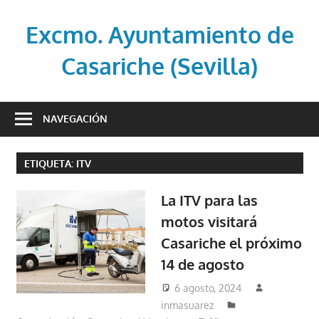
Saltar
al
Excmo. Ayuntamiento de
contenido
Casariche (Sevilla)
Web
oficial
NAVEGACIÓN
del
Ayuntamiento
ETIQUETA:
ITV
de
Casariche
La ITV para las
(Sevilla)
motos visitará
Casariche el próximo
14 de agosto
6 agosto, 2024
inmasuarez