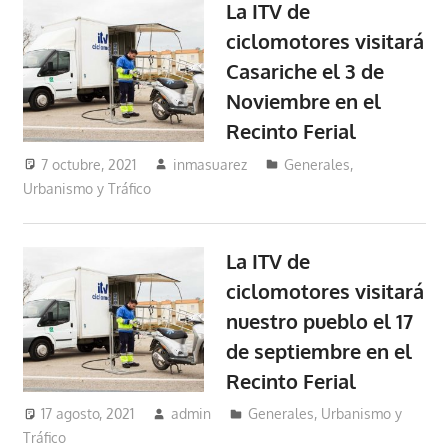
La ITV de
ciclomotores visitará
Casariche el 3 de
Noviembre en el
Recinto Ferial
7 octubre, 2021
inmasuarez
Generales
,
Urbanismo y Tráfico
La ITV de
ciclomotores visitará
nuestro pueblo el 17
de septiembre en el
Recinto Ferial
17 agosto, 2021
admin
Generales
,
Urbanismo y
Tráfico