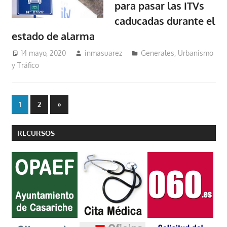
para pasar las ITVs
caducadas durante el
estado de alarma
14 mayo, 2020
inmasuarez
Generales
,
Urbanismo
y Tráfico
Paginación
Entradas
1
2
»
siguientes
de
RECURSOS
entradas