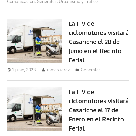
Comunicación
,
Generales
,
Urbanismo y Tráfico
La ITV de
ciclomotores visitará
Casariche el 28 de
Junio en el Recinto
Ferial
1 junio, 2023
inmasuarez
Generales
La ITV de
ciclomotores visitará
Casariche el 17 de
Enero en el Recinto
Ferial