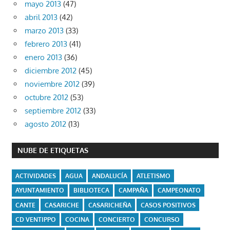
mayo 2013
(47)
abril 2013
(42)
marzo 2013
(33)
febrero 2013
(41)
enero 2013
(36)
diciembre 2012
(45)
noviembre 2012
(39)
octubre 2012
(53)
septiembre 2012
(33)
agosto 2012
(13)
NUBE DE ETIQUETAS
ACTIVIDADES
AGUA
ANDALUCÍA
ATLETISMO
AYUNTAMIENTO
BIBLIOTECA
CAMPAÑA
CAMPEONATO
CANTE
CASARICHE
CASARICHEÑA
CASOS POSITIVOS
CD VENTIPPO
COCINA
CONCIERTO
CONCURSO