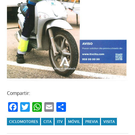
Compartir:
Facebook
Twitter
WhatsApp
Email
Compartir
CICLOMOTORES
CITA
ITV
MÓVIL
PREVIA
VISITA