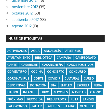
diciembre 2012
(45)
noviembre 2012
(39)
octubre 2012
(53)
septiembre 2012
(33)
agosto 2012
(13)
NUBE DE ETIQUETAS
ACTIVIDADES
AGUA
ANDALUCÍA
ATLETISMO
AYUNTAMIENTO
BIBLIOTECA
CAMPAÑA
CAMPEONATO
CANTE
CASARICHE
CASARICHEÑA
CASOS POSITIVOS
CD VENTIPPO
COCINA
CONCIERTO
CONCURSO
CORONAVIRUS
CORTE
COVID19
CULTURAL
CURSO
DEPORTIVAS
DONACIÓN
DÍA
EMPLEO
ESCUELA
FERIA
FUTBOL
INFANTIL
LIBRO
MAYORES
NAVIDAD
OTOÑO
PRÓXIMAS
RECOGIDA
RESULTADOS
RUTA
SANGRE
TAEKWONDO
TALLER
TALLERES
TEATRO
VENTIPPO