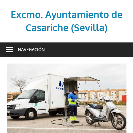
Saltar
al
Excmo. Ayuntamiento de
contenido
Casariche (Sevilla)
Web
oficial
NAVEGACIÓN
del
Ayuntamiento
de
Casariche
(Sevilla)