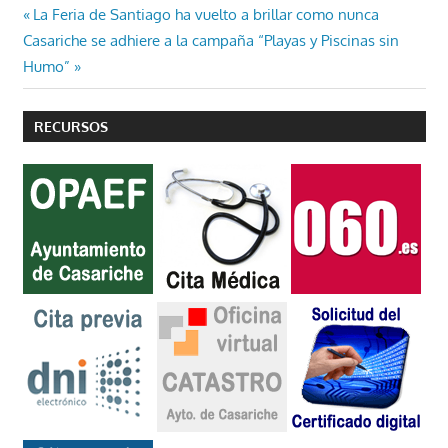
Navegación
Entrada
La Feria de Santiago ha vuelto a brillar como nunca
Entrada
anterior:
Casariche se adhiere a la campaña “Playas y Piscinas sin
de
siguiente:
Humo”
entradas
RECURSOS