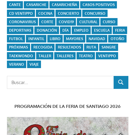
CANTE
CASARICHE
CASARICHEÑA
CASOS POSITIVOS
CD VENTIPPO
COCINA
CONCIERTO
CONCURSO
CORONAVIRUS
CORTE
COVID19
CULTURAL
CURSO
DEPORTIVAS
DONACIÓN
DÍA
EMPLEO
ESCUELA
FERIA
FUTBOL
INFANTIL
LIBRO
MAYORES
NAVIDAD
OTOÑO
PRÓXIMAS
RECOGIDA
RESULTADOS
RUTA
SANGRE
TAEKWONDO
TALLER
TALLERES
TEATRO
VENTIPPO
VERANO
VIAJE
Buscar:
BUSCAR
PROGRAMACIÓN DE LA FERIA DE SANTIAGO 2026