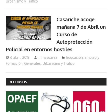
Urbanismo y Tráfico
Casariche acoge
mañana 7 de Abril un
Curso de
Autoprotección
Policial en entornos hostiles
6 abril, 2018
inmasuarez
Educación, Empleo y
Formación
,
Generales
,
Urbanismo y Tráfico
RECURSOS