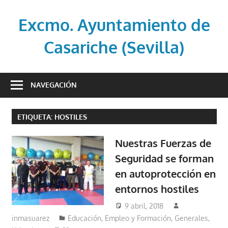
Saltar
al
Excmo. Ayuntamiento de
contenido
Casariche (Sevilla)
Web
oficial
NAVEGACIÓN
del
Ayuntamiento
ETIQUETA:
HOSTILES
de
Casariche
Nuestras Fuerzas de
(Sevilla)
Seguridad se forman
en autoprotección en
entornos hostiles
9 abril, 2018
inmasuarez
Educación, Empleo y Formación
,
Generales
,