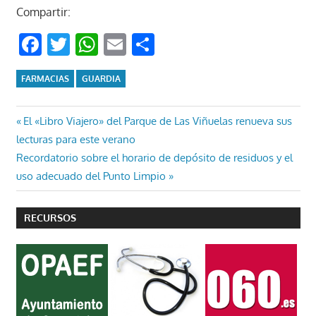
Compartir:
Facebook
Twitter
WhatsApp
Email
Compartir
FARMACIAS
GUARDIA
Navegación
Entrada
El «Libro Viajero» del Parque de Las Viñuelas renueva sus
anterior:
lecturas para este verano
de
Entrada
Recordatorio sobre el horario de depósito de residuos y el
entradas
siguiente:
uso adecuado del Punto Limpio
RECURSOS