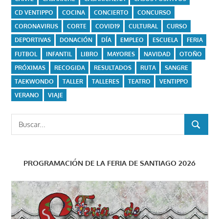
CD VENTIPPO
COCINA
CONCIERTO
CONCURSO
CORONAVIRUS
CORTE
COVID19
CULTURAL
CURSO
DEPORTIVAS
DONACIÓN
DÍA
EMPLEO
ESCUELA
FERIA
FUTBOL
INFANTIL
LIBRO
MAYORES
NAVIDAD
OTOÑO
PRÓXIMAS
RECOGIDA
RESULTADOS
RUTA
SANGRE
TAEKWONDO
TALLER
TALLERES
TEATRO
VENTIPPO
VERANO
VIAJE
Buscar:
BUSCAR
PROGRAMACIÓN DE LA FERIA DE SANTIAGO 2026